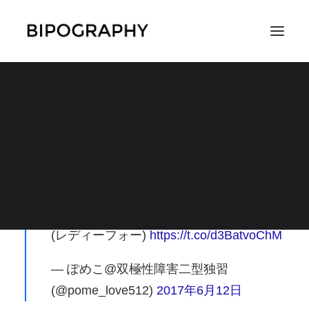
ぽめこ様
SEARCH
完治しない躁うつ病に苦しむ人達を患者
間の体験共有で救いたい！（白楽たま
き） – クラウドファンディング Readyfor
(レディーフォー)
https://t.co/d3BatvoChM
— ぽめこ@双極性障害二型独習
(@pome_love512)
2017年6月12日