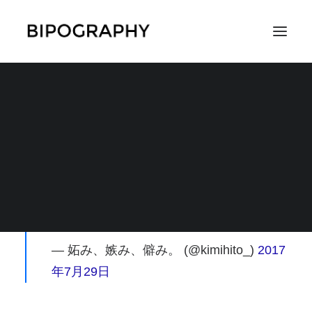
妬み、嫉み、僻み。様
SEARCH
“ナレッジ募集特設ページ by 双極性障害
ナレッジベース開発プロジェクト”
https://t.co/WZNihoartS
— 妬み、嫉み、僻み。 (@kimihito_)
2017
年7月29日