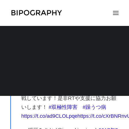
稲垣みさお様
SEARCH
【宣伝】ソーウツ漫画で知り合った方が
当事者同士の互助を推進するためのプロ
ジェクトでクラウドファンディングに挑
戦しています！是非RTや支援に協力お願
いします！
#双極性障害
#躁うつ病
https://t.co/ad9CLOLpqe
https://t.co/cXrBNRn