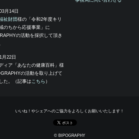
年03月14日
福祉財団
様の「令和2年度キリ
域のちから応援事業」に
OGRAPHYの活動を採択して頂き
。
年1月22日
メディア「あなたの健康百科」様
POGRAPHYの活動を取り上げて
した。（記事は
こちら
）
いいね！やシェアへのご協力をよろしくお願いいたします！
© BIPOGRAPHY