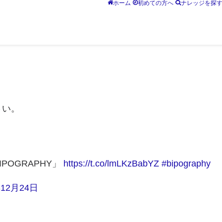
ホーム
初めての方へ
ナレッジを探
さい。
POGRAPHY」
https://t.co/lmLKzBabYZ
#bipography
年12月24日