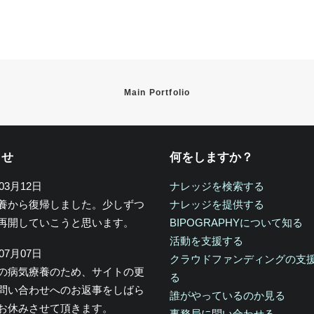
Main Portfolio
らせ
何をしますか？
年03月12日
ナレッジを検索する
養から復帰しました。少しずつ
ナレッジを提供する
再開していこうと思います。
BIPOGRAPHYについて知る
活動を支援する
年07月07日
クラウドファンディングの支
の病気療養のため、サイトの更
る
問い合わせへのお返事をしばら
誰がやっているのか見る
お休みさせて頂きます。
事務局に問い合わせる