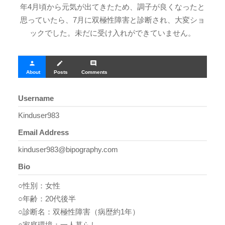
年4月頃から元気が出てきたため、調子が良くなったと
思っていたら、7月に双極性障害と診断され、大変ショ
ックでした。未だに受け入れができていません。
person
create
comment
About
Posts
Comments
Username
Kinduser983
Email Address
kinduser983@bipography.com
Bio
○性別：女性
○年齢：20代後半
○診断名：双極性障害（病歴約1年）
○家庭環境：一人暮らし