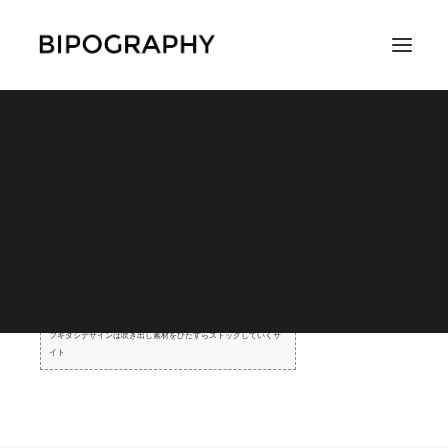
フキダシデザイン様
SEARCH
fukidesign.com
吹き出し素材専門サイト「フキダシデザイ
ン」
フキダシデザインは吹き出し素材をひたすらストックしていくサ
イト