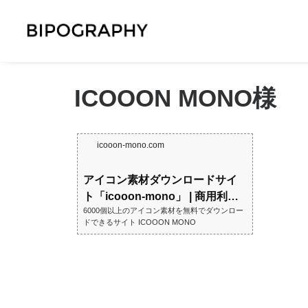
ICOOON MONO様
icooon-mono.com
アイコン素材ダウンロードサイ
ト「icooon-mono」 | 商用利用
6000個以上のアイコン素材を無料でダウンロー
可能なアイコン素材が...
ドできるサイト ICOOON MONO