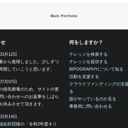
Main Portfolio
らせ
何をしますか？
年03月12日
ナレッジを検索する
養から復帰しました。少しずつ
ナレッジを提供する
再開していこうと思います。
BIPOGRAPHYについて知る
活動を支援する
年07月07日
クラウドファンディングの支
の病気療養のため、サイトの更
る
問い合わせへのお返事をしばら
誰がやっているのか見る
お休みさせて頂きます。
事務局に問い合わせる
年03月14日
福祉財団
様の「令和2年度キリ