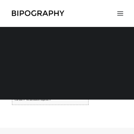
Pixabay様
SEARCH
pixabay.com
Pixabay · Stunning Free Images
Discover the best source for free images and videos. Free for commer
cial use ✓ No attribution required ✓