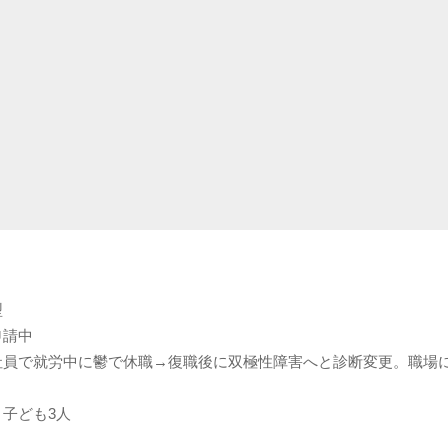
型
申請中
社員で就労中に鬱で休職→復職後に双極性障害へと診断変更。職場
子ども3人