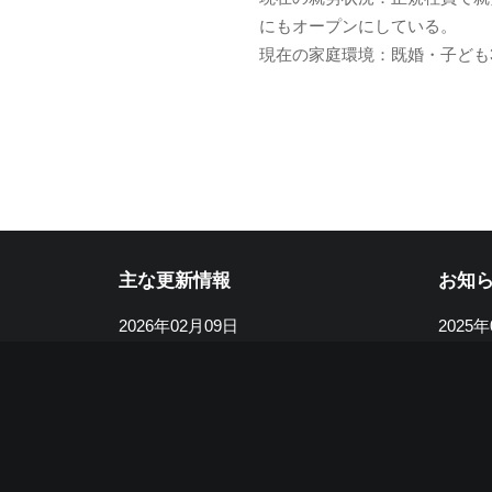
にもオープンにしている。
現在の家庭環境：既婚・子ども
主な更新情報
お知
2026年02月09日
2025
2名の方から頂いた
2件のナレッジ
病気療
（2026年1月受付分）を追加しまし
活動を
た。
2024
2025年11月16日
管理人
1名の方から頂いた1件のナレッジを
新やお