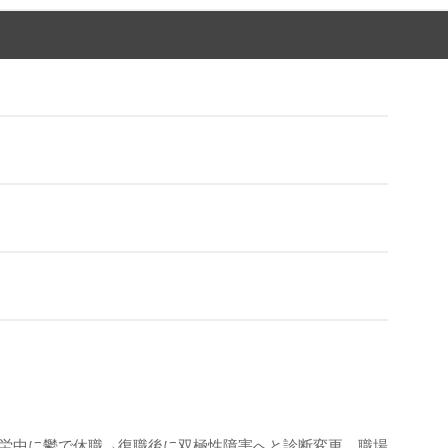
労中に鬱で休職→復職後に双極性障害へと診断変更。職場