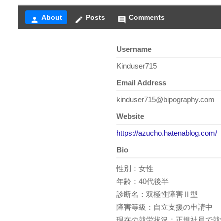
About
Posts
Comments
person
create
comment
Username
Kinduser715
Email Address
kinduser715@bipography.com
Website
https://azucho.hatenablog.com/
Bio
性別：女性
年齢：40代後半
診断名：双極性障害Ⅱ型
障害等級：自立支援の申請中
現在の就労状況：正規社員で就