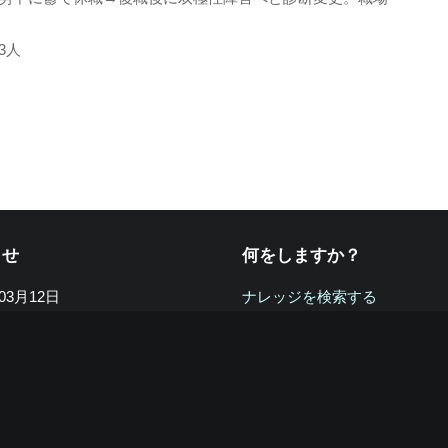
3人
らせ
何をしますか？
年03月12日
ナレッジを検索する
養から復帰しました。少しずつ
ナレッジを提供する
再開していこうと思います。
BIPOGRAPHYについて知る
活動を支援する
年07月07日
クラウドファンディングの支
の病気療養のため、サイトの更
る
問い合わせへのお返事をしばら