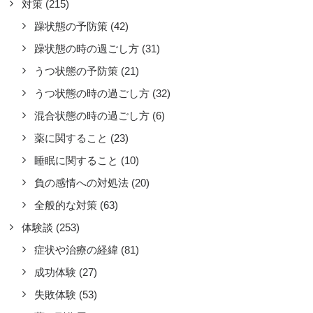
対策
(215)
躁状態の予防策
(42)
躁状態の時の過ごし方
(31)
うつ状態の予防策
(21)
うつ状態の時の過ごし方
(32)
混合状態の時の過ごし方
(6)
薬に関すること
(23)
睡眠に関すること
(10)
負の感情への対処法
(20)
全般的な対策
(63)
体験談
(253)
症状や治療の経緯
(81)
アレキシサイミア」と「アレキシ
成功体験
(27)
ミア」
失敗体験
(53)
その他の症状
,
投薬以外の治療法
,
体験談
,
症状