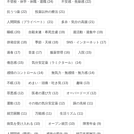
不登校・休学・休職・退職
(24)
不安感・焦燥感
(22)
抗うつ薬
(22)
投薬以外の療法
(21)
人間関係（プライベート）
(21)
多弁・気分の高揚
(21)
睡眠
(20)
自殺未遂・希死念慮
(19)
過活動・過集中
(19)
併発症状
(18)
季節・天候
(18)
SNS・インターネット
(17)
過食
(17)
音楽
(17)
服薬管理
(16)
入院
(15)
倦怠感
(15)
気分安定薬（ラミクタール）
(14)
感情のコントロール
(14)
無気力・無感情・無力感
(14)
不眠
(13)
めまい・頭痛・吐き気
(13)
趣味
(13)
罪悪感
(12)
医者の選び方
(12)
オーバードーズ
(12)
運動
(12)
その他の気分安定薬
(12)
躁の兆候
(11)
就労困難
(11)
万能感
(11)
生活リズム
(11)
病気を受け入れる
(10)
オープン就労
(10)
障害年金
(9)
人間関係（職場）
(9)
感覚の変化
(9)
就労支援施設
(9)