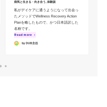
病気と生きる・向き合う
,
体験談
不
私がデイケアに通うようになって出会っ
時
たメソッドでWellness Recovery Action
ジ
Planを略したもので、かつ日本語訳した
る
名称です。
Re
Read more
by DUB主任