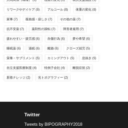
リワークやデイケア
(8)
アルコール
(8)
体重の変化
(8)
家事
(7)
孤独感・寂しさ
(7)
その他の薬
(7)
抗不安薬
(7)
薬剤性の躁転
(7)
障害者雇用
(7)
疲れやすい・疲労感
(6)
自傷行為
(6)
夢や希望
(6)
睡眠薬
(6)
過眠
(6)
離婚
(6)
クローズ就労
(5)
栄養・サプリメント
(5)
カミングアウト
(5)
息抜き
(5)
自立支援医療制度
(4)
特例子会社
(4)
離脱症状
(2)
新着ナレッジ
(2)
光トポグラフィー
(2)
Twitter
Tweets by BIPOGRAPHY2018