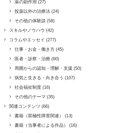
薬の副作用
(27)
安や焦り、ストレスなどを感じている
投薬以外の治療法
(24)
に、左の脇腹辺りに不快感というか、
ワ～っと内側から何かが分泌されてい
その他の体験談
(58)
ような感覚に
スキルやノウハウ
(42)
ad more
コラムやエッセイ
(277)
by 匿名希望145
仕事・お金・働き方
(45)
医者・診察・治療
(60)
周囲からの認知・理解・支援
(50)
病気と生きる・向き合う
(107)
社会福祉制度
(16)
その他のテーマ
(35)
関連コンテンツ
(66)
書籍（双極性障害関連）
(13)
書籍（当事者による作品）
(16)