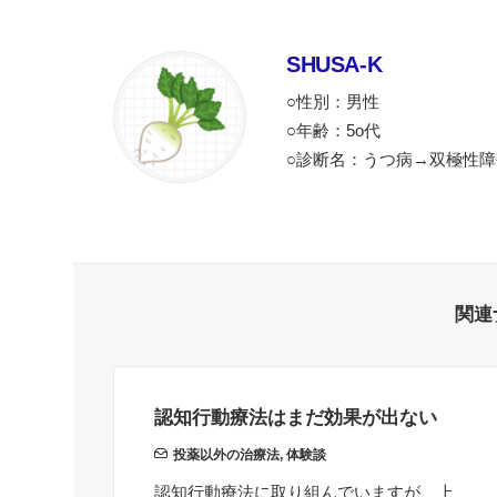
SHUSA-K
○性別：男性
○年齢：5o代
○診断名：うつ病→双極性障
関連
認知行動療法はまだ効果が出ない
投薬以外の治療法
,
体験談
認知行動療法に取り組んでいますが、上