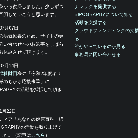
養から復帰しました。少しずつ
ナレッジを提供する
再開していこうと思います。
BIPOGRAPHYについて知る
活動を支援する
年07月07日
クラウドファンディングの支
の病気療養のため、サイトの更
る
問い合わせへのお返事をしばら
誰がやっているのか見る
お休みさせて頂きます。
事務局に問い合わせる
年03月14日
福祉財団
様の「令和2年度キリ
域のちから応援事業」に
OGRAPHYの活動を採択して頂き
。
年1月22日
メディア「あなたの健康百科」様
POGRAPHYの活動を取り上げて
した。（記事は
こちら
）