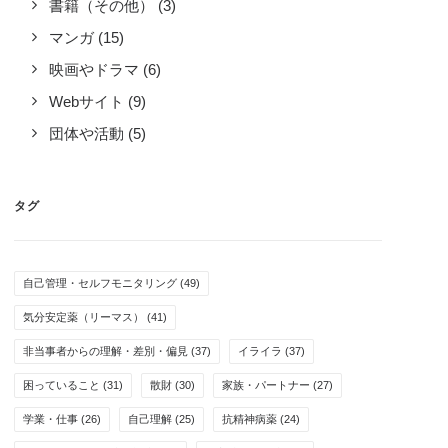
書籍（その他）
(3)
マンガ
(15)
映画やドラマ
(6)
Webサイト
(9)
団体や活動
(5)
タグ
自己管理・セルフモニタリング
(49)
気分安定薬（リーマス）
(41)
非当事者からの理解・差別・偏見
(37)
イライラ
(37)
困っていること
(31)
散財
(30)
家族・パートナー
(27)
学業・仕事
(26)
自己理解
(25)
抗精神病薬
(24)