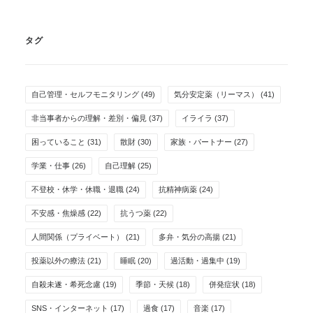
タグ
自己管理・セルフモニタリング
(49)
気分安定薬（リーマス）
(41)
非当事者からの理解・差別・偏見
(37)
イライラ
(37)
困っていること
(31)
散財
(30)
家族・パートナー
(27)
学業・仕事
(26)
自己理解
(25)
不登校・休学・休職・退職
(24)
抗精神病薬
(24)
不安感・焦燥感
(22)
抗うつ薬
(22)
人間関係（プライベート）
(21)
多弁・気分の高揚
(21)
投薬以外の療法
(21)
睡眠
(20)
過活動・過集中
(19)
自殺未遂・希死念慮
(19)
季節・天候
(18)
併発症状
(18)
SNS・インターネット
(17)
過食
(17)
音楽
(17)