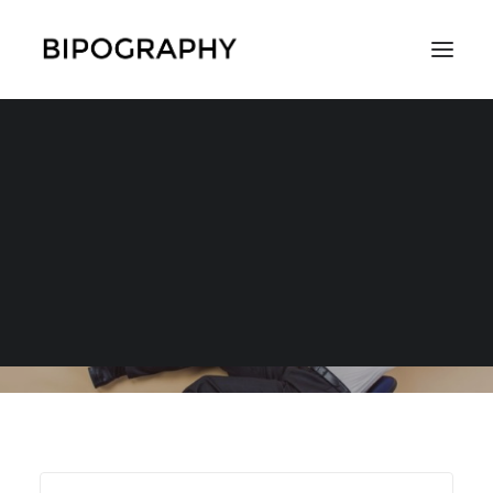
スキルやノウハウ
SEARCH