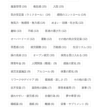
服薬管理
(16)
倦怠感
(15)
入院
(15)
気分安定薬（ラミクタール）
(14)
感情のコントロール
(14)
無気力・無感情・無力感
(14)
めまい・頭痛・吐き気
(13)
趣味
(13)
不眠
(13)
医者の選び方
(12)
オーバードーズ
(12)
運動
(12)
その他の気分安定薬
(12)
罪悪感
(12)
就労困難
(11)
万能感
(11)
生活リズム
(11)
躁の兆候
(11)
オープン就労
(10)
病気を受け入れる
(10)
障害年金
(9)
人間関係（職場）
(9)
感覚の変化
(9)
就労支援施設
(9)
アルコール
(8)
体重の変化
(8)
リワークやデイケア
(8)
孤独感・寂しさ
(7)
その他の薬
(7)
抗不安薬
(7)
薬剤性の躁転
(7)
障害者雇用
(7)
家事
(7)
疲れやすい・疲労感
(6)
自傷行為
(6)
夢や希望
(6)
睡眠薬
(6)
過眠
(6)
離婚
(6)
栄養・サプリメント
(5)