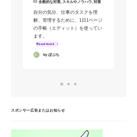
全般的な対策
,
スキルやノウハウ
,
対策
躁
自分の気分、仕事のタスクを理
次
解、管理するために、1日1ページ
院
の手帳（エディット）を使ってい
R
ます。
Read more
by ぽぷち
スポンサー広告またはお知らせ