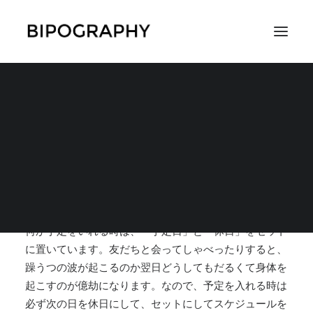
予定を入れる時は必ず
翌日を休養日に
SEARCH
2019年3月2日
|
IN
対策
,
スキルやノウハウ
,
全般的な対策
|
BY
CH3COOH
何か予定をいれる時は、「予定日」と「休日」をセット
に置いています。友だちと会ってしゃべったりすると、
躁うつの波が起こるのか翌日どうしてもだるくて身体を
起こすのが億劫になります。なので、予定を入れる時は
必ず次の日を休日にして、セットにしてスケジュールを