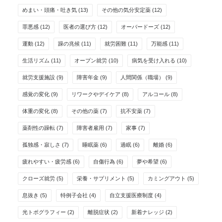
めまい・頭痛・吐き気
(13)
その他の気分安定薬
(12)
罪悪感
(12)
医者の選び方
(12)
オーバードーズ
(12)
運動
(12)
躁の兆候
(11)
就労困難
(11)
万能感
(11)
生活リズム
(11)
オープン就労
(10)
病気を受け入れる
(10)
就労支援施設
(9)
障害年金
(9)
人間関係（職場）
(9)
感覚の変化
(9)
リワークやデイケア
(8)
アルコール
(8)
体重の変化
(8)
その他の薬
(7)
抗不安薬
(7)
薬剤性の躁転
(7)
障害者雇用
(7)
家事
(7)
孤独感・寂しさ
(7)
睡眠薬
(6)
過眠
(6)
離婚
(6)
疲れやすい・疲労感
(6)
自傷行為
(6)
夢や希望
(6)
クローズ就労
(5)
栄養・サプリメント
(5)
カミングアウト
(5)
息抜き
(5)
特例子会社
(4)
自立支援医療制度
(4)
光トポグラフィー
(2)
離脱症状
(2)
新着ナレッジ
(2)