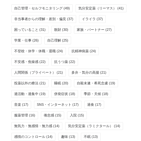
自己管理・セルフモニタリング
(49)
気分安定薬（リーマス）
(41)
非当事者からの理解・差別・偏見
(37)
イライラ
(37)
困っていること
(31)
散財
(30)
家族・パートナー
(27)
学業・仕事
(26)
自己理解
(25)
不登校・休学・休職・退職
(24)
抗精神病薬
(24)
不安感・焦燥感
(22)
抗うつ薬
(22)
人間関係（プライベート）
(21)
多弁・気分の高揚
(21)
投薬以外の療法
(21)
睡眠
(20)
自殺未遂・希死念慮
(19)
過活動・過集中
(19)
併発症状
(18)
季節・天候
(18)
音楽
(17)
SNS・インターネット
(17)
過食
(17)
服薬管理
(16)
倦怠感
(15)
入院
(15)
無気力・無感情・無力感
(14)
気分安定薬（ラミクタール）
(14)
感情のコントロール
(14)
趣味
(13)
不眠
(13)