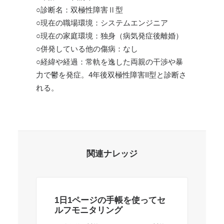
○診断名：双極性障害Ⅱ型
○現在の職場環境：システムエンジニア
○現在の家庭環境：独身（病気発症後離婚）
○併発している他の傷病：なし
○経緯や経過：常軌を逸した両親の干渉や暴
力で鬱を発症。4年後双極性障害II型と診断さ
れる。
関連ナレッジ
1日1ページの手帳を使ってセ
少
ルフモニタリング