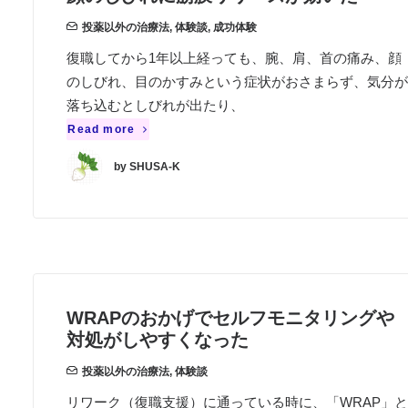
投薬以外の治療法
,
体験談
,
成功体験
復職してから1年以上経っても、腕、肩、首の痛み、顔
のしびれ、目のかすみという症状がおさまらず、気分が
落ち込むとしびれが出たり、
Read more
by SHUSA-K
WRAPのおかげでセルフモニタリングや
対処がしやすくなった
投薬以外の治療法
,
体験談
リワーク（復職支援）に通っている時に、「WRAP」と