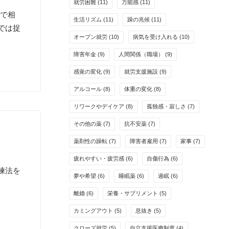
就労困難
(11)
万能感
(11)
ィで相
生活リズム
(11)
躁の兆候
(11)
では捉
オープン就労
(10)
病気を受け入れる
(10)
障害年金
(9)
人間関係（職場）
(9)
感覚の変化
(9)
就労支援施設
(9)
アルコール
(8)
体重の変化
(8)
リワークやデイケア
(8)
孤独感・寂しさ
(7)
その他の薬
(7)
抗不安薬
(7)
」
薬剤性の躁転
(7)
障害者雇用
(7)
家事
(7)
疲れやすい・疲労感
(6)
自傷行為
(6)
練法を
夢や希望
(6)
睡眠薬
(6)
過眠
(6)
離婚
(6)
栄養・サプリメント
(5)
カミングアウト
(5)
息抜き
(5)
クローズ就労
(5)
自立支援医療制度
(4)