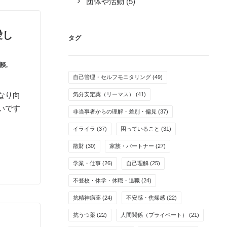
団体や活動
(5)
愛し
タグ
談
,
自己管理・セルフモニタリング
(49)
なり向
気分安定薬（リーマス）
(41)
いです
非当事者からの理解・差別・偏見
(37)
イライラ
(37)
困っていること
(31)
散財
(30)
家族・パートナー
(27)
学業・仕事
(26)
自己理解
(25)
不登校・休学・休職・退職
(24)
抗精神病薬
(24)
不安感・焦燥感
(22)
抗うつ薬
(22)
人間関係（プライベート）
(21)