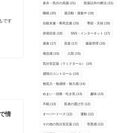
多弁・気分の高揚
(21)
投薬以外の療法
(21)
睡眠
(20)
過活動・過集中
(19)
もです
自殺未遂・希死念慮
(19)
季節・天候
(18)
併発症状
(18)
SNS・インターネット
(17)
過食
(17)
音楽
(17)
服薬管理
(16)
倦怠感
(15)
入院
(15)
気分安定薬（ラミクタール）
(14)
感情のコントロール
(14)
無気力・無感情・無力感
(14)
めまい・頭痛・吐き気
(13)
趣味
(13)
不眠
(13)
医者の選び方
(12)
どで情
オーバードーズ
(12)
運動
(12)
その他の気分安定薬
(12)
罪悪感
(12)