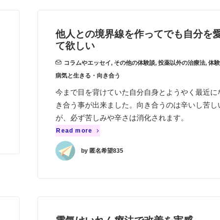
他人との境界線を作ってでも自分を
て欲しい
コラムやエッセイ
,
その他の体験談
,
投薬以外の治療法
,
体験
病気と生きる・向き合う
、
今まで目を背けていた自分自身とようやく最近に
き合う事が出来ました。向き合うのは辛いし苦し
が、必ず苦しみや辛さは消化されます。
Read more
by 匿名希望835