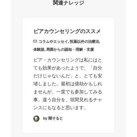
関連ナレッジ
ピアカウンセリングのススメ
病
コラムやエッセイ
,
投薬以外の治療法
,
体験談
,
周囲からの認知・理解・支援
コ
ピア・カウンセリングは私にはと
私
ても効果があったようで、「自分
学
だけじゃないんだ」と、とても安
は
堵しました。最初は億劫かもしれ
す
ませんが、一度でも参加してみる
R
事。違う自分を、垣間見れるチャ
ンスにもなると思います。
by 闇そると