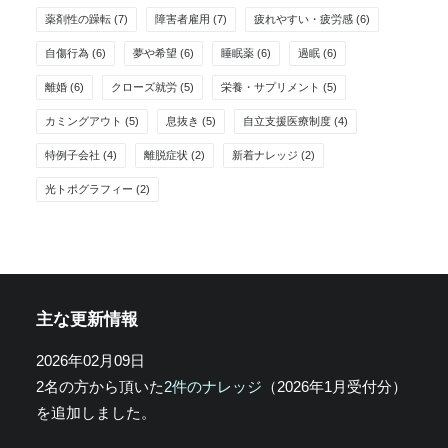
薬剤性の躁転
(7)
障害者雇用
(7)
疲れやすい・疲労感
(6)
自傷行為
(6)
夢や希望
(6)
睡眠薬
(6)
過眠
(6)
離婚
(6)
クローズ就労
(5)
栄養・サプリメント
(5)
カミングアウト
(5)
息抜き
(5)
自立支援医療制度
(4)
特例子会社
(4)
離脱症状
(2)
新着ナレッジ
(2)
光トポグラフィー
(2)
主な更新情報
2026年02月09日
2名の方から頂いた
2件のナレッジ
（2026年1月受付分）
を追加しました。