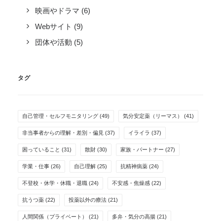
映画やドラマ
(6)
Webサイト
(9)
団体や活動
(5)
タグ
自己管理・セルフモニタリング
(49)
気分安定薬（リーマス）
(41)
非当事者からの理解・差別・偏見
(37)
イライラ
(37)
困っていること
(31)
散財
(30)
家族・パートナー
(27)
学業・仕事
(26)
自己理解
(25)
抗精神病薬
(24)
不登校・休学・休職・退職
(24)
不安感・焦燥感
(22)
抗うつ薬
(22)
投薬以外の療法
(21)
人間関係（プライベート）
(21)
多弁・気分の高揚
(21)