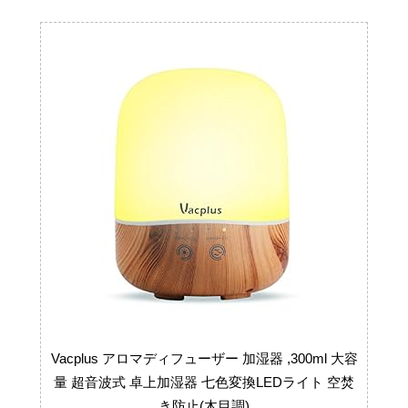
Vacplus アロマディフューザー 加湿器 ,300ml 大容
量 超音波式 卓上加湿器 七色変換LEDライト 空焚
き防止(木目調)