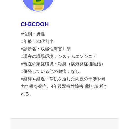
CH3COOH
○性別：男性
○年齢：30代前半
○診断名：双極性障害Ⅱ型
○現在の職場環境：システムエンジニア
○現在の家庭環境：独身（病気発症後離婚）
○併発している他の傷病：なし
○経緯や経過：常軌を逸した両親の干渉や暴
力で鬱を発症。4年後双極性障害II型と診断さ
れる。