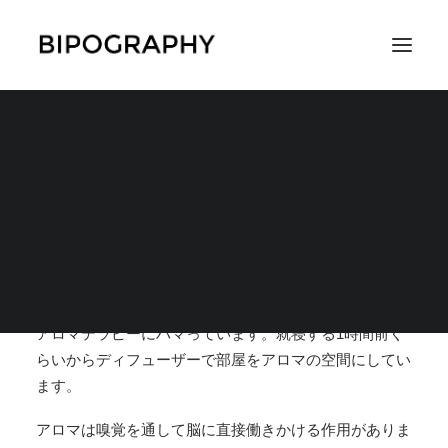
アロマテラピーのスス
メ
SEARCH
2018年4月1日
|
IN
体験談
,
投薬以外の治療法
,
その他のテーマ
,
コラムやエ
ッセイ
|
BY
CH3COOH
アロマテラピーにハマっています。就寝する1時間前く
らいからディフューザーで部屋をアロマの空間にしてい
ます。
アロマは嗅覚を通して脳に直接働きかける作用がありま