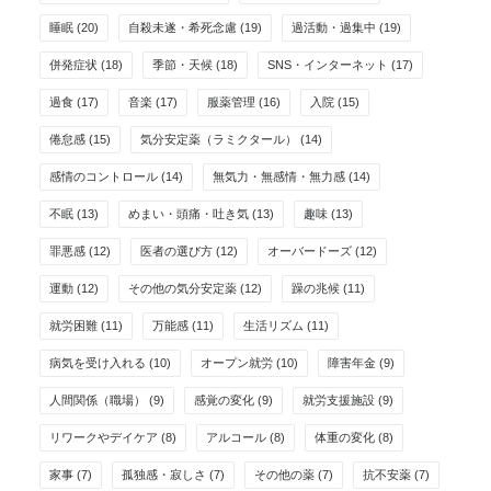
睡眠
(20)
自殺未遂・希死念慮
(19)
過活動・過集中
(19)
併発症状
(18)
季節・天候
(18)
SNS・インターネット
(17)
過食
(17)
音楽
(17)
服薬管理
(16)
入院
(15)
倦怠感
(15)
気分安定薬（ラミクタール）
(14)
感情のコントロール
(14)
無気力・無感情・無力感
(14)
不眠
(13)
めまい・頭痛・吐き気
(13)
趣味
(13)
罪悪感
(12)
医者の選び方
(12)
オーバードーズ
(12)
運動
(12)
その他の気分安定薬
(12)
躁の兆候
(11)
就労困難
(11)
万能感
(11)
生活リズム
(11)
病気を受け入れる
(10)
オープン就労
(10)
障害年金
(9)
人間関係（職場）
(9)
感覚の変化
(9)
就労支援施設
(9)
リワークやデイケア
(8)
アルコール
(8)
体重の変化
(8)
家事
(7)
孤独感・寂しさ
(7)
その他の薬
(7)
抗不安薬
(7)