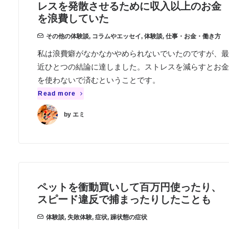
レスを発散させるために収入以上のお金
を浪費していた
その他の体験談
,
コラムやエッセイ
,
体験談
,
仕事・お金・働き方
私は浪費癖がなかなかやめられないでいたのですが、最
近ひとつの結論に達しました。ストレスを減らすとお金
を使わないで済むということです。
Read more
by エミ
ペットを衝動買いして百万円使ったり、
スピード違反で捕まったりしたことも
体験談
,
失敗体験
,
症状
,
躁状態の症状