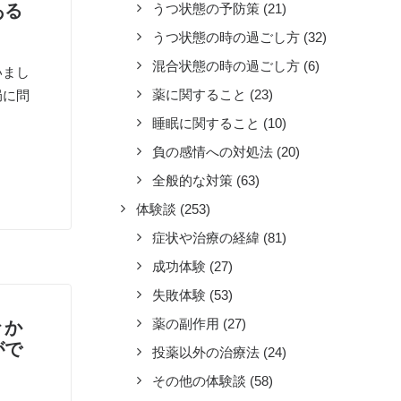
ある
うつ状態の予防策
(21)
うつ状態の時の過ごし方
(32)
混合状態の時の過ごし方
(6)
いまし
薬に関すること
(23)
局に問
睡眠に関すること
(10)
負の感情への対処法
(20)
全般的な対策
(63)
体験談
(253)
症状や治療の経緯
(81)
成功体験
(27)
失敗体験
(53)
薬の副作用
(27)
々か
がで
投薬以外の治療法
(24)
その他の体験談
(58)