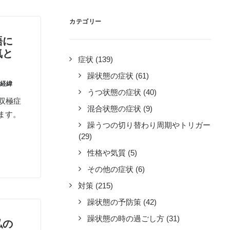
カテゴリー
語に
気と
症状
(139)
躁状態の症状
(61)
経緯
うつ状態の症状
(40)
双極症
混合状態の症状
(9)
ます。
躁うつの切り替わり周期やトリガー
(29)
性格や気質
(5)
その他の症状
(6)
対策
(215)
躁状態の予防策
(42)
躁状態の時の過ごし方
(31)
私の