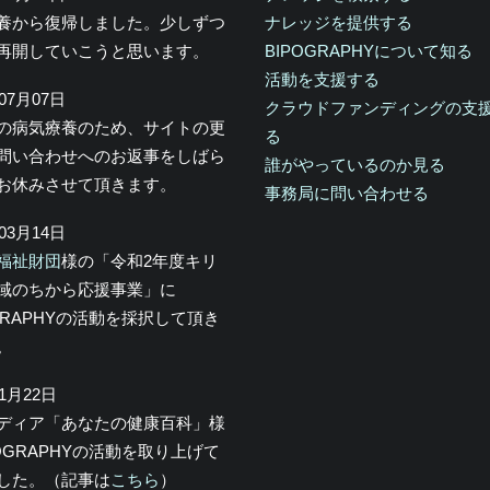
養から復帰しました。少しずつ
ナレッジを提供する
再開していこうと思います。
BIPOGRAPHYについて知る
活動を支援する
年07月07日
クラウドファンディングの支
の病気療養のため、サイトの更
る
問い合わせへのお返事をしばら
誰がやっているのか見る
お休みさせて頂きます。
事務局に問い合わせる
年03月14日
福祉財団
様の「令和2年度キリ
域のちから応援事業」に
OGRAPHYの活動を採択して頂き
。
年1月22日
メディア「あなたの健康百科」様
POGRAPHYの活動を取り上げて
した。（記事は
こちら
）