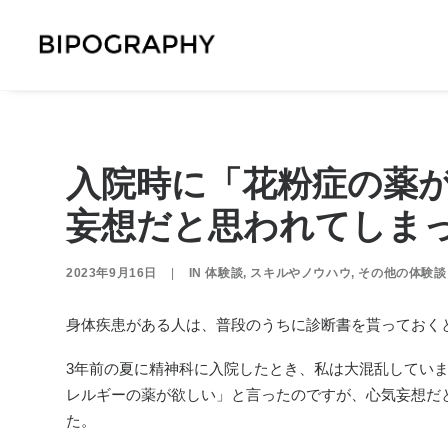
入院時に「花粉症の薬
妄想だと思われてしま
2023年9月16日
|
IN
体験談
,
スキルやノウハウ
,
その他の体験談
身体疾患がある人は、普段のうちに診断書を貰っておく
3年前の夏に精神科に入院したとき、私は大混乱してい
レルギーの薬が欲しい」と言ったのですが、心気妄想だ
た。