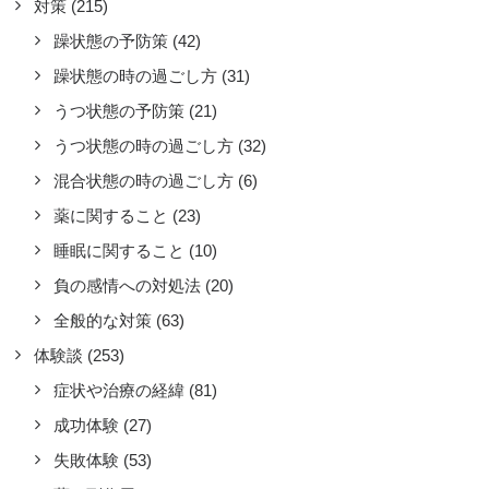
対策
(215)
躁状態の予防策
(42)
躁状態の時の過ごし方
(31)
うつ状態の予防策
(21)
定申告の際は障害者控除を忘れず
うつ状態の時の過ごし方
(32)
その他の体験談
,
スキルやノウハウ
,
体験談
混合状態の時の過ごし方
(6)
害者手帳を申請するメリットを調べて
薬に関すること
(23)
た時に、「税金が減る」というのを見
睡眠に関すること
(10)
けて気になっていた。私も手帳を取得
負の感情への対処法
(20)
たのをきっかけに、
全般的な対策
(63)
ad more
体験談
(253)
by 立花晃
症状や治療の経緯
(81)
成功体験
(27)
失敗体験
(53)