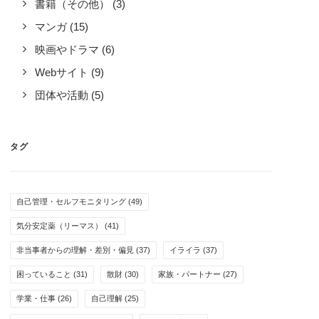
書籍（その他）
(3)
マンガ
(15)
映画やドラマ
(6)
Webサイト
(9)
団体や活動
(5)
タグ
自己管理・セルフモニタリング
(49)
気分安定薬（リーマス）
(41)
非当事者からの理解・差別・偏見
(37)
イライラ
(37)
困っていること
(31)
散財
(30)
家族・パートナー
(27)
学業・仕事
(26)
自己理解
(25)