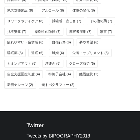
就労支援施設
(9)
アルコール
(8)
体重の変化
(8)
リワークやデイケア
(8)
孤独感・寂しさ
(7)
その他の薬
(7)
抗不安薬
(7)
薬剤性の躁転
(7)
障害者雇用
(7)
家事
(7)
疲れやすい・疲労感
(6)
自傷行為
(6)
夢や希望
(6)
睡眠薬
(6)
過眠
(6)
離婚
(6)
栄養・サプリメント
(5)
カミングアウト
(5)
息抜き
(5)
クローズ就労
(5)
自立支援医療制度
(4)
特例子会社
(4)
離脱症状
(2)
新着ナレッジ
(2)
光トポグラフィー
(2)
Twitter
Tweets by BIPOGRAPHY2018