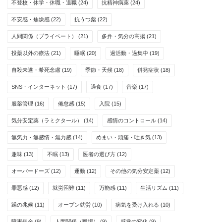
不登校・休学・休職・退職
(24)
抗精神病薬
(24)
不安感・焦燥感
(22)
抗うつ薬
(22)
人間関係（プライベート）
(21)
多弁・気分の高揚
(21)
投薬以外の療法
(21)
睡眠
(20)
過活動・過集中
(19)
自殺未遂・希死念慮
(19)
季節・天候
(18)
併発症状
(18)
SNS・インターネット
(17)
過食
(17)
音楽
(17)
服薬管理
(16)
倦怠感
(15)
入院
(15)
気分安定薬（ラミクタール）
(14)
感情のコントロール
(14)
無気力・無感情・無力感
(14)
めまい・頭痛・吐き気
(13)
趣味
(13)
不眠
(13)
医者の選び方
(12)
オーバードーズ
(12)
運動
(12)
その他の気分安定薬
(12)
罪悪感
(12)
就労困難
(11)
万能感
(11)
生活リズム
(11)
躁の兆候
(11)
オープン就労
(10)
病気を受け入れる
(10)
障害年金
(9)
人間関係（職場）
(9)
感覚の変化
(9)