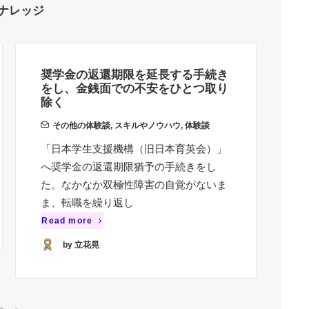
ナレッジ
奨学金の返還期限を延長する手続き
確
をし、金銭面での不安をひとつ取り
に
除く
その他の体験談
,
スキルやノウハウ
,
体験談
障
「日本学生支援機構（旧日本育英会）」
い
へ奨学金の返還期限猶予の手続きをし
つ
た。なかなか双極性障害の自覚がないま
し
ま、転職を繰り返し
Re
Read more
by 立花晃