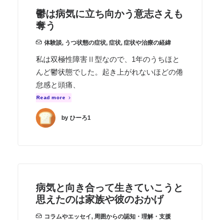
鬱は病気に立ち向かう意志さえも
奪う
体験談
,
うつ状態の症状
,
症状
,
症状や治療の経緯
私は双極性障害Ⅱ型なので、1年のうちほと
んど鬱状態でした。起き上がれないほどの倦
怠感と頭痛、
Read more
by ひーろ1
病気と向き合って生きていこうと
思えたのは家族や彼のおかげ
コラムやエッセイ
,
周囲からの認知・理解・支援