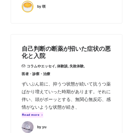
by 咲
自己判断の断薬が招いた症状の悪
化と入院
コラムやエッセイ
,
体験談
,
失敗体験
,
医者・診察・治療
ずいぶん前に、抑うつ状態が続いて抗うつ薬
ばかり増えていった時期があります。それに
伴い、頭がボーッとする、無関心無反応、感
情がないような状態が続き、
Read more
by yu