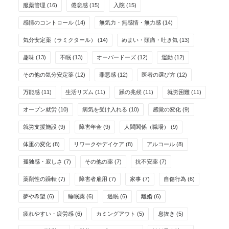
服薬管理
(16)
倦怠感
(15)
入院
(15)
感情のコントロール
(14)
無気力・無感情・無力感
(14)
気分安定薬（ラミクタール）
(14)
めまい・頭痛・吐き気
(13)
趣味
(13)
不眠
(13)
オーバードーズ
(12)
運動
(12)
その他の気分安定薬
(12)
罪悪感
(12)
医者の選び方
(12)
万能感
(11)
生活リズム
(11)
躁の兆候
(11)
就労困難
(11)
オープン就労
(10)
病気を受け入れる
(10)
感覚の変化
(9)
就労支援施設
(9)
障害年金
(9)
人間関係（職場）
(9)
体重の変化
(8)
リワークやデイケア
(8)
アルコール
(8)
孤独感・寂しさ
(7)
その他の薬
(7)
抗不安薬
(7)
薬剤性の躁転
(7)
障害者雇用
(7)
家事
(7)
自傷行為
(6)
夢や希望
(6)
睡眠薬
(6)
過眠
(6)
離婚
(6)
疲れやすい・疲労感
(6)
カミングアウト
(5)
息抜き
(5)