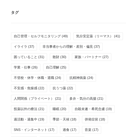
タグ
自己管理・セルフモニタリング
(49)
気分安定薬（リーマス）
(41)
イライラ
(37)
非当事者からの理解・差別・偏見
(37)
困っていること
(31)
散財
(30)
家族・パートナー
(27)
学業・仕事
(26)
自己理解
(25)
不登校・休学・休職・退職
(24)
抗精神病薬
(24)
不安感・焦燥感
(22)
抗うつ薬
(22)
人間関係（プライベート）
(21)
多弁・気分の高揚
(21)
投薬以外の療法
(21)
睡眠
(20)
自殺未遂・希死念慮
(19)
過活動・過集中
(19)
季節・天候
(18)
併発症状
(18)
SNS・インターネット
(17)
過食
(17)
音楽
(17)