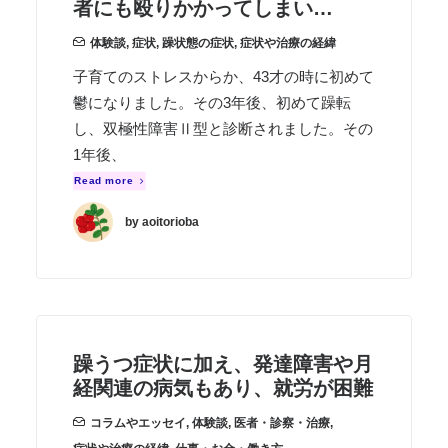
者にも殴りかかってしまい…
体験談
,
症状
,
躁状態の症状
,
症状や治療の経緯
子育てのストレスからか、43才の時に初めて
鬱になりました。その3年後、初めて躁転
し、双極性障害Ⅱ型と診断されました。その
1年後、
Read more
by aoitorioba
躁うつ症状に加え、発達障害や月
経関連の病気もあり、就労が困難
コラムやエッセイ
,
体験談
,
医者・診察・治療
,