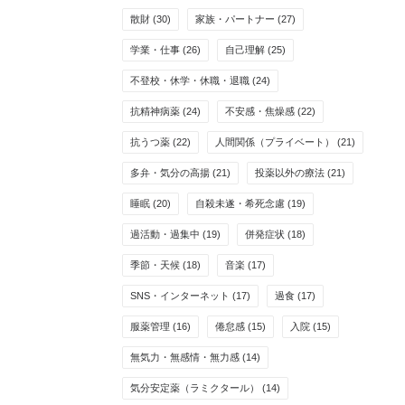
散財
(30)
家族・パートナー
(27)
学業・仕事
(26)
自己理解
(25)
不登校・休学・休職・退職
(24)
抗精神病薬
(24)
不安感・焦燥感
(22)
抗うつ薬
(22)
人間関係（プライベート）
(21)
多弁・気分の高揚
(21)
投薬以外の療法
(21)
睡眠
(20)
自殺未遂・希死念慮
(19)
過活動・過集中
(19)
併発症状
(18)
季節・天候
(18)
音楽
(17)
SNS・インターネット
(17)
過食
(17)
服薬管理
(16)
倦怠感
(15)
入院
(15)
無気力・無感情・無力感
(14)
気分安定薬（ラミクタール）
(14)