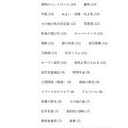
感情のコントロール
(14)
趣味
(13)
不眠
(13)
めまい・頭痛・吐き気
(13)
その他の気分安定薬
(12)
罪悪感
(12)
医者の選び方
(12)
オーバードーズ
(12)
運動
(12)
躁の兆候
(11)
就労困難
(11)
万能感
(11)
生活リズム
(11)
オープン就労
(10)
病気を受け入れる
(10)
就労支援施設
(9)
障害年金
(9)
人間関係（職場）
(9)
感覚の変化
(9)
リワークやデイケア
(8)
アルコール
(8)
体重の変化
(8)
その他の薬
(7)
抗不安薬
(7)
薬剤性の躁転
(7)
障害者雇用
(7)
家事
(7)