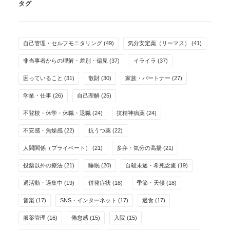
タグ
自己管理・セルフモニタリング
(49)
気分安定薬（リーマス）
(41)
非当事者からの理解・差別・偏見
(37)
イライラ
(37)
困っていること
(31)
散財
(30)
家族・パートナー
(27)
学業・仕事
(26)
自己理解
(25)
不登校・休学・休職・退職
(24)
抗精神病薬
(24)
不安感・焦燥感
(22)
抗うつ薬
(22)
人間関係（プライベート）
(21)
多弁・気分の高揚
(21)
投薬以外の療法
(21)
睡眠
(20)
自殺未遂・希死念慮
(19)
過活動・過集中
(19)
併発症状
(18)
季節・天候
(18)
音楽
(17)
SNS・インターネット
(17)
過食
(17)
服薬管理
(16)
倦怠感
(15)
入院
(15)