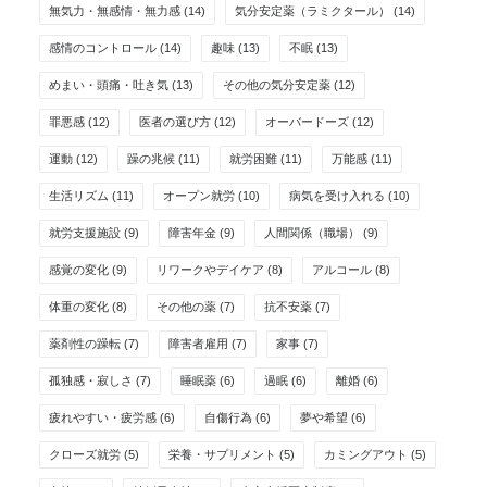
無気力・無感情・無力感
(14)
気分安定薬（ラミクタール）
(14)
感情のコントロール
(14)
趣味
(13)
不眠
(13)
めまい・頭痛・吐き気
(13)
その他の気分安定薬
(12)
罪悪感
(12)
医者の選び方
(12)
オーバードーズ
(12)
運動
(12)
躁の兆候
(11)
就労困難
(11)
万能感
(11)
生活リズム
(11)
オープン就労
(10)
病気を受け入れる
(10)
就労支援施設
(9)
障害年金
(9)
人間関係（職場）
(9)
感覚の変化
(9)
リワークやデイケア
(8)
アルコール
(8)
体重の変化
(8)
その他の薬
(7)
抗不安薬
(7)
薬剤性の躁転
(7)
障害者雇用
(7)
家事
(7)
孤独感・寂しさ
(7)
睡眠薬
(6)
過眠
(6)
離婚
(6)
疲れやすい・疲労感
(6)
自傷行為
(6)
夢や希望
(6)
クローズ就労
(5)
栄養・サプリメント
(5)
カミングアウト
(5)