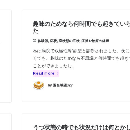
趣味のためなら何時間でも起きてい
た
体験談
,
症状
,
躁状態の症状
,
症状や治療の経緯
私は病院で双極性障害I型と診断されました。夜に
くても、趣味のためなら不思議と何時間でも起き
ことができましたし、
Read more
by 匿名希望327
うつ状態の時でも状況だけは何とか