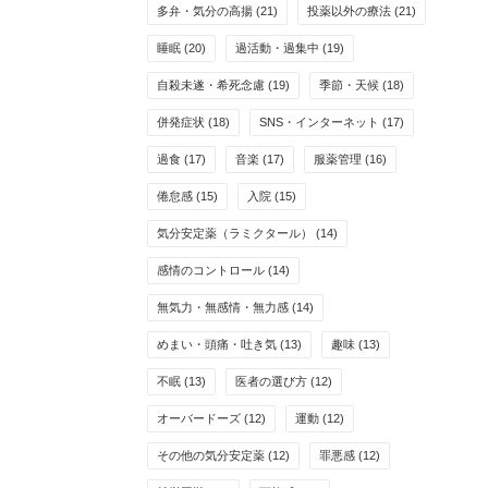
多弁・気分の高揚
(21)
投薬以外の療法
(21)
睡眠
(20)
過活動・過集中
(19)
自殺未遂・希死念慮
(19)
季節・天候
(18)
併発症状
(18)
SNS・インターネット
(17)
過食
(17)
音楽
(17)
服薬管理
(16)
倦怠感
(15)
入院
(15)
気分安定薬（ラミクタール）
(14)
感情のコントロール
(14)
無気力・無感情・無力感
(14)
めまい・頭痛・吐き気
(13)
趣味
(13)
不眠
(13)
医者の選び方
(12)
オーバードーズ
(12)
運動
(12)
その他の気分安定薬
(12)
罪悪感
(12)