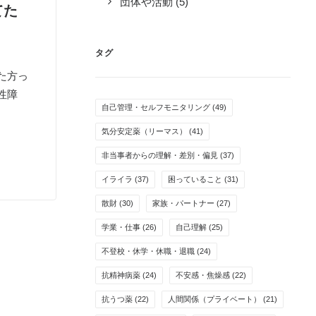
団体や活動
(5)
てた
タグ
た方っ
性障
自己管理・セルフモニタリング
(49)
気分安定薬（リーマス）
(41)
非当事者からの理解・差別・偏見
(37)
イライラ
(37)
困っていること
(31)
散財
(30)
家族・パートナー
(27)
学業・仕事
(26)
自己理解
(25)
不登校・休学・休職・退職
(24)
抗精神病薬
(24)
不安感・焦燥感
(22)
抗うつ薬
(22)
人間関係（プライベート）
(21)