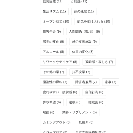
就労困難
(11)
万能感
(11)
生活リズム
(11)
躁の兆候
(11)
オープン就労
(10)
病気を受け入れる
(10)
障害年金
(9)
人間関係（職場）
(9)
感覚の変化
(9)
就労支援施設
(9)
アルコール
(8)
体重の変化
(8)
リワークやデイケア
(8)
孤独感・寂しさ
(7)
その他の薬
(7)
抗不安薬
(7)
薬剤性の躁転
(7)
障害者雇用
(7)
家事
(7)
疲れやすい・疲労感
(6)
自傷行為
(6)
夢や希望
(6)
過眠
(6)
睡眠薬
(6)
離婚
(6)
栄養・サプリメント
(5)
カミングアウト
(5)
息抜き
(5)
クローズ就労
(5)
自立支援医療制度
(4)