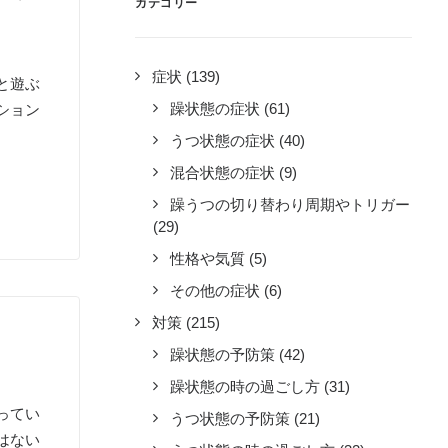
カテゴリー
症状
(139)
と遊ぶ
躁状態の症状
(61)
ション
うつ状態の症状
(40)
混合状態の症状
(9)
躁うつの切り替わり周期やトリガー
(29)
性格や気質
(5)
その他の症状
(6)
対策
(215)
躁状態の予防策
(42)
躁状態の時の過ごし方
(31)
ってい
うつ状態の予防策
(21)
はない