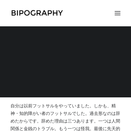
精神的な安定のために
は何かを切り捨てるこ
SEARCH
とも必要
2017年11月12日
|
IN
体験談
,
その他の体験談
|
BY
コマツアツヒト
自分は以前フットサルをやっていました。しかも、精
神・知的障がい者のフットサルでした。過去形なのは辞
めたからです。辞めた理由は三つあります。
一つは人間
関係と金銭のトラブル。もう一つは怪我。最後に先天的