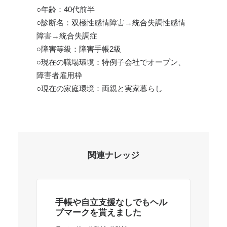
○年齢：40代前半
○診断名：双極性感情障害→統合失調性感情
障害→統合失調症
○障害等級：障害手帳2級
○現在の職場環境：特例子会社でオープン、
障害者雇用枠
○現在の家庭環境：両親と実家暮らし
関連ナレッジ
手帳や自立支援なしでもヘル
農
プマークを貰えました
る