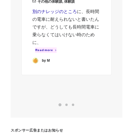
その他の体験談
,
体験談
投
別のナレッジのところ
に、長時間
仕
の電車に耐えられないと書いたん
ですが、どうしても長時間電車に
農
乗らなくてはいけない時のため
床
に、
う
を
Read more
R
by M
スポンサー広告またはお知らせ