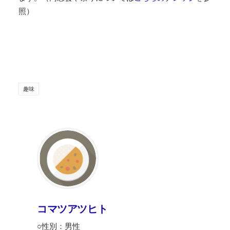
照）
趣味
コマツアツヒト
○性別：男性