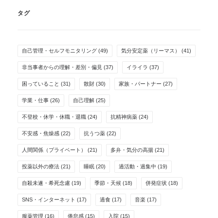
タグ
自己管理・セルフモニタリング
(49)
気分安定薬（リーマス）
(41)
非当事者からの理解・差別・偏見
(37)
イライラ
(37)
困っていること
(31)
散財
(30)
家族・パートナー
(27)
学業・仕事
(26)
自己理解
(25)
不登校・休学・休職・退職
(24)
抗精神病薬
(24)
不安感・焦燥感
(22)
抗うつ薬
(22)
人間関係（プライベート）
(21)
多弁・気分の高揚
(21)
投薬以外の療法
(21)
睡眠
(20)
過活動・過集中
(19)
自殺未遂・希死念慮
(19)
季節・天候
(18)
併発症状
(18)
SNS・インターネット
(17)
過食
(17)
音楽
(17)
服薬管理
(16)
倦怠感
(15)
入院
(15)