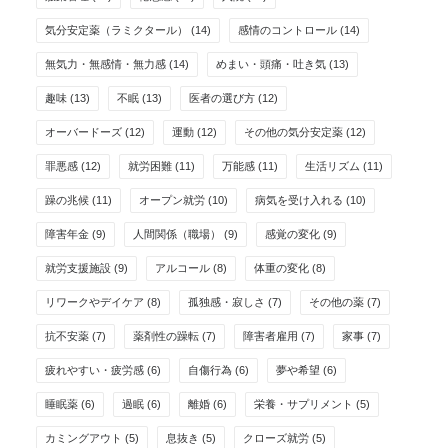
気分安定薬（ラミクタール）
(14)
感情のコントロール
(14)
無気力・無感情・無力感
(14)
めまい・頭痛・吐き気
(13)
趣味
(13)
不眠
(13)
医者の選び方
(12)
オーバードーズ
(12)
運動
(12)
その他の気分安定薬
(12)
罪悪感
(12)
就労困難
(11)
万能感
(11)
生活リズム
(11)
躁の兆候
(11)
オープン就労
(10)
病気を受け入れる
(10)
障害年金
(9)
人間関係（職場）
(9)
感覚の変化
(9)
就労支援施設
(9)
アルコール
(8)
体重の変化
(8)
リワークやデイケア
(8)
孤独感・寂しさ
(7)
その他の薬
(7)
抗不安薬
(7)
薬剤性の躁転
(7)
障害者雇用
(7)
家事
(7)
疲れやすい・疲労感
(6)
自傷行為
(6)
夢や希望
(6)
睡眠薬
(6)
過眠
(6)
離婚
(6)
栄養・サプリメント
(5)
カミングアウト
(5)
息抜き
(5)
クローズ就労
(5)