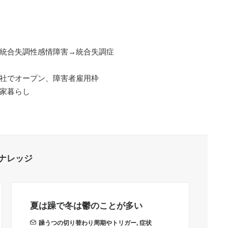
→統合失調性感情障害→統合失調症
会社でオープン、障害者雇用枠
実家暮らし
ナレッジ
夏は躁で冬は鬱のことが多い
短
り
躁うつの切り替わり周期やトリガー
,
症状