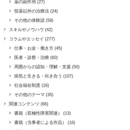
薬の副作用
(27)
躁うつの切り替わり周期やトリガー
,
症状
投薬以外の治療法
(24)
い時で2〜3ヶ月、短くて2週間程で
。一般的には（ツイッターで繋がって
その他の体験談
(58)
る双極仲間の情報しかわからないです
スキルやノウハウ
(42)
）と比べると、かなり短いスパンだと
コラムやエッセイ
(277)
います。
仕事・お金・働き方
(45)
by M
医者・診察・治療
(60)
周囲からの認知・理解・支援
(50)
病気と生きる・向き合う
(107)
社会福祉制度
(16)
その他のテーマ
(35)
関連コンテンツ
(66)
書籍（双極性障害関連）
(13)
書籍（当事者による作品）
(16)