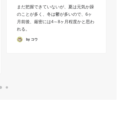
まだ把握できていないが、夏は元気か躁
長
のことが多く、冬は鬱が多いので、6ヶ
す
月前後、厳密には4～8ヶ月程度かと思わ
い
れる。
が
by コウ
思