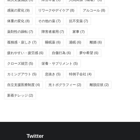
感覚の変化
(9)
リワークやデイケア
(8)
アルコール
(8)
体重の変化
(8)
その他の薬
(7)
抗不安薬
(7)
薬剤性の躁転
(7)
障害者雇用
(7)
家事
(7)
孤独感・寂しさ
(7)
睡眠薬
(6)
過眠
(6)
離婚
(6)
疲れやすい・疲労感
(6)
自傷行為
(6)
夢や希望
(6)
クローズ就労
(5)
栄養・サプリメント
(5)
カミングアウト
(5)
息抜き
(5)
特例子会社
(4)
自立支援医療制度
(4)
光トポグラフィー
(2)
離脱症状
(2)
新着ナレッジ
(2)
Twitter