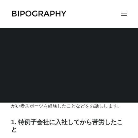
特例子会社奮闘記
2017年11月12日
|
IN
仕事・お金・働き方
,
体験談
,
コラムやエッセイ
,
その
SEARCH
他の体験談
|
BY
コマツアツヒト
特例子会社に入社してから苦労したこと、会社と相談し
て改善されたところ、知的障害者と働くということ、障
がい者スポーツを経験したことなどをお話しします。
1. 特例子会社に入社してから苦労したこ
と