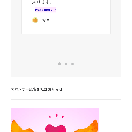
あります。
に
Read more
R
by M
スポンサー広告またはお知らせ