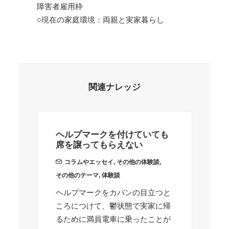
障害者雇用枠
○現在の家庭環境：両親と実家暮らし
関連ナレッジ
ヘルプマークを付けていても
手
席を譲ってもらえない
プ
コラムやエッセイ
,
その他の体験談
,
その他のテーマ
,
体験談
別
ヘルプマークをカバンの目立つと
の
ころにつけて、鬱状態で実家に帰
で
るために満員電車に乗ったことが
乗