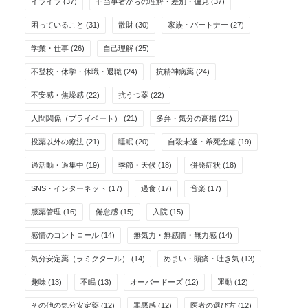
イライラ
(37)
非当事者からの理解・差別・偏見
(37)
困っていること
(31)
散財
(30)
家族・パートナー
(27)
学業・仕事
(26)
自己理解
(25)
不登校・休学・休職・退職
(24)
抗精神病薬
(24)
不安感・焦燥感
(22)
抗うつ薬
(22)
人間関係（プライベート）
(21)
多弁・気分の高揚
(21)
投薬以外の療法
(21)
睡眠
(20)
自殺未遂・希死念慮
(19)
過活動・過集中
(19)
季節・天候
(18)
併発症状
(18)
SNS・インターネット
(17)
過食
(17)
音楽
(17)
服薬管理
(16)
倦怠感
(15)
入院
(15)
感情のコントロール
(14)
無気力・無感情・無力感
(14)
気分安定薬（ラミクタール）
(14)
めまい・頭痛・吐き気
(13)
趣味
(13)
不眠
(13)
オーバードーズ
(12)
運動
(12)
その他の気分安定薬
(12)
罪悪感
(12)
医者の選び方
(12)