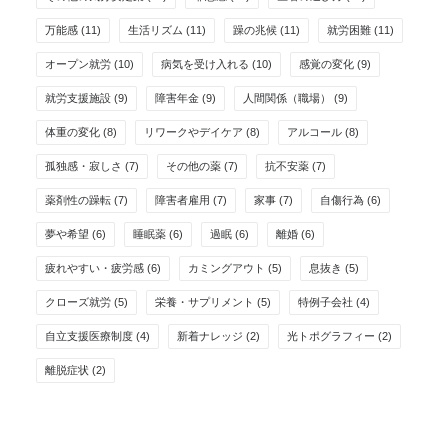
万能感
(11)
生活リズム
(11)
躁の兆候
(11)
就労困難
(11)
オープン就労
(10)
病気を受け入れる
(10)
感覚の変化
(9)
就労支援施設
(9)
障害年金
(9)
人間関係（職場）
(9)
体重の変化
(8)
リワークやデイケア
(8)
アルコール
(8)
孤独感・寂しさ
(7)
その他の薬
(7)
抗不安薬
(7)
薬剤性の躁転
(7)
障害者雇用
(7)
家事
(7)
自傷行為
(6)
夢や希望
(6)
睡眠薬
(6)
過眠
(6)
離婚
(6)
疲れやすい・疲労感
(6)
カミングアウト
(5)
息抜き
(5)
クローズ就労
(5)
栄養・サプリメント
(5)
特例子会社
(4)
自立支援医療制度
(4)
新着ナレッジ
(2)
光トポグラフィー
(2)
離脱症状
(2)