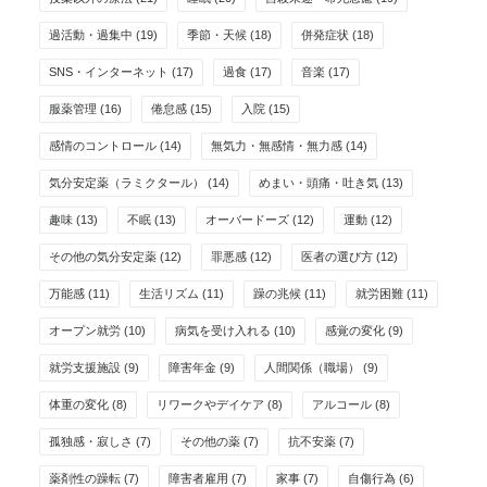
過活動・過集中
(19)
季節・天候
(18)
併発症状
(18)
SNS・インターネット
(17)
過食
(17)
音楽
(17)
服薬管理
(16)
倦怠感
(15)
入院
(15)
感情のコントロール
(14)
無気力・無感情・無力感
(14)
気分安定薬（ラミクタール）
(14)
めまい・頭痛・吐き気
(13)
趣味
(13)
不眠
(13)
オーバードーズ
(12)
運動
(12)
その他の気分安定薬
(12)
罪悪感
(12)
医者の選び方
(12)
万能感
(11)
生活リズム
(11)
躁の兆候
(11)
就労困難
(11)
オープン就労
(10)
病気を受け入れる
(10)
感覚の変化
(9)
就労支援施設
(9)
障害年金
(9)
人間関係（職場）
(9)
体重の変化
(8)
リワークやデイケア
(8)
アルコール
(8)
孤独感・寂しさ
(7)
その他の薬
(7)
抗不安薬
(7)
薬剤性の躁転
(7)
障害者雇用
(7)
家事
(7)
自傷行為
(6)