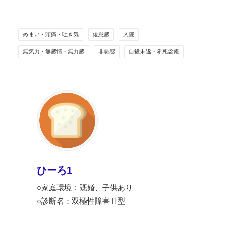
めまい・頭痛・吐き気
倦怠感
入院
無気力・無感情・無力感
罪悪感
自殺未遂・希死念慮
ひーろ1
○家庭環境：既婚、子供あり
○診断名：双極性障害Ⅱ型