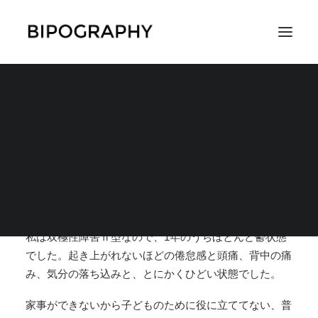
鬱は病気に立ち向かう
意志さえも奪う
SEARCH
2017年11月28日
|
IN
症状や治療の経緯
,
症状
,
うつ状態の症状
,
体験
談
|
BY
ひーろ1
私は双極性障害Ⅱ型なので、1年のうちほとんど鬱状態
でした。起き上がれないほどの倦怠感と頭痛、
背中の痛
み、気分の落ち込みと、とにかくひどい状態でした。
家事ができないから子どものために役に立ててない、普