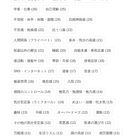
学業・仕事
(26)
自己理解
(25)
不登校・休学・休職・退職
(24)
抗精神病薬
(24)
不安感・焦燥感
(22)
抗うつ薬
(22)
人間関係（プライベート）
(21)
多弁・気分の高揚
(21)
投薬以外の療法
(21)
睡眠
(20)
自殺未遂・希死念慮
(19)
過活動・過集中
(19)
季節・天候
(18)
併発症状
(18)
SNS・インターネット
(17)
過食
(17)
音楽
(17)
服薬管理
(16)
倦怠感
(15)
入院
(15)
感情のコントロール
(14)
無気力・無感情・無力感
(14)
気分安定薬（ラミクタール）
(14)
めまい・頭痛・吐き気
(13)
趣味
(13)
不眠
(13)
オーバードーズ
(12)
運動
(12)
その他の気分安定薬
(12)
罪悪感
(12)
医者の選び方
(12)
万能感
(11)
生活リズム
(11)
躁の兆候
(11)
就労困難
(11)