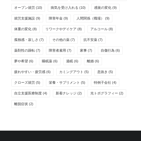
オープン就労
(10)
病気を受け入れる
(10)
感覚の変化
(9)
就労支援施設
(9)
障害年金
(9)
人間関係（職場）
(9)
体重の変化
(8)
リワークやデイケア
(8)
アルコール
(8)
孤独感・寂しさ
(7)
その他の薬
(7)
抗不安薬
(7)
薬剤性の躁転
(7)
障害者雇用
(7)
家事
(7)
自傷行為
(6)
夢や希望
(6)
睡眠薬
(6)
過眠
(6)
離婚
(6)
疲れやすい・疲労感
(6)
カミングアウト
(5)
息抜き
(5)
クローズ就労
(5)
栄養・サプリメント
(5)
特例子会社
(4)
自立支援医療制度
(4)
新着ナレッジ
(2)
光トポグラフィー
(2)
離脱症状
(2)