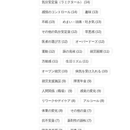
気分安定薬（ラミクタール）
(14)
感情のコントロール
(14)
趣味
(13)
不眠
(13)
めまい・頭痛・吐き気
(13)
その他の気分安定薬
(12)
罪悪感
(12)
医者の選び方
(12)
オーバードーズ
(12)
運動
(12)
躁の兆候
(11)
就労困難
(11)
万能感
(11)
生活リズム
(11)
オープン就労
(10)
病気を受け入れる
(10)
就労支援施設
(9)
障害年金
(9)
人間関係（職場）
(9)
感覚の変化
(9)
リワークやデイケア
(8)
アルコール
(8)
体重の変化
(8)
その他の薬
(7)
抗不安薬
(7)
薬剤性の躁転
(7)