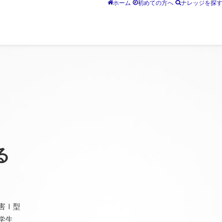
ホーム
初めての方へ
ナレッジを探
る
害Ⅰ型
学生