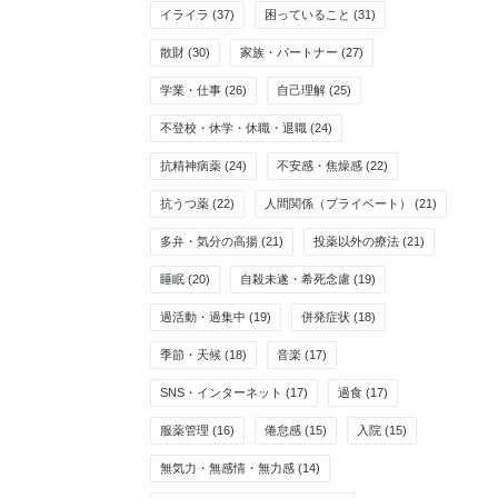
イライラ
(37)
困っていること
(31)
散財
(30)
家族・パートナー
(27)
学業・仕事
(26)
自己理解
(25)
不登校・休学・休職・退職
(24)
抗精神病薬
(24)
不安感・焦燥感
(22)
抗うつ薬
(22)
人間関係（プライベート）
(21)
多弁・気分の高揚
(21)
投薬以外の療法
(21)
睡眠
(20)
自殺未遂・希死念慮
(19)
過活動・過集中
(19)
併発症状
(18)
季節・天候
(18)
音楽
(17)
SNS・インターネット
(17)
過食
(17)
服薬管理
(16)
倦怠感
(15)
入院
(15)
無気力・無感情・無力感
(14)