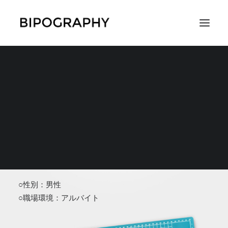
SEARCH
うしぞう
○性別：男性
○職場環境：アルバイト