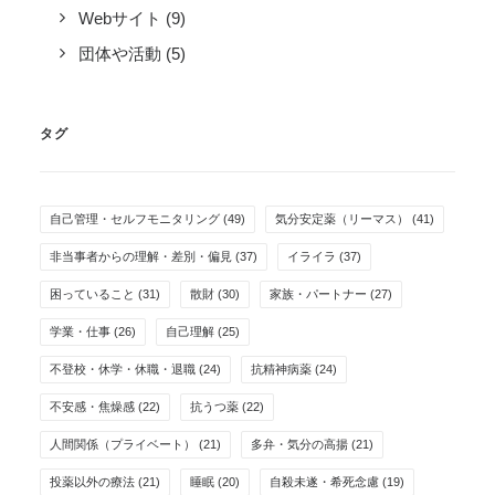
Webサイト
(9)
団体や活動
(5)
タグ
自己管理・セルフモニタリング
(49)
気分安定薬（リーマス）
(41)
非当事者からの理解・差別・偏見
(37)
イライラ
(37)
困っていること
(31)
散財
(30)
家族・パートナー
(27)
学業・仕事
(26)
自己理解
(25)
不登校・休学・休職・退職
(24)
抗精神病薬
(24)
不安感・焦燥感
(22)
抗うつ薬
(22)
人間関係（プライベート）
(21)
多弁・気分の高揚
(21)
投薬以外の療法
(21)
睡眠
(20)
自殺未遂・希死念慮
(19)