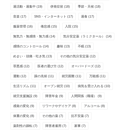
過活動・過集中
(19)
併発症状
(18)
季節・天候
(18)
音楽
(17)
SNS・インターネット
(17)
過食
(17)
服薬管理
(16)
倦怠感
(15)
入院
(15)
無気力・無感情・無力感
(14)
気分安定薬（ラミクタール）
(14)
感情のコントロール
(14)
趣味
(13)
不眠
(13)
めまい・頭痛・吐き気
(13)
その他の気分安定薬
(12)
罪悪感
(12)
医者の選び方
(12)
オーバードーズ
(12)
運動
(12)
躁の兆候
(11)
就労困難
(11)
万能感
(11)
生活リズム
(11)
オープン就労
(10)
病気を受け入れる
(10)
就労支援施設
(9)
障害年金
(9)
人間関係（職場）
(9)
感覚の変化
(9)
リワークやデイケア
(8)
アルコール
(8)
体重の変化
(8)
その他の薬
(7)
抗不安薬
(7)
薬剤性の躁転
(7)
障害者雇用
(7)
家事
(7)