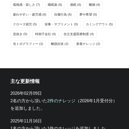
孤独感・寂しさ
(7)
睡眠薬
(6)
過眠
(6)
離婚
(6)
疲れやすい・疲労感
(6)
自傷行為
(6)
夢や希望
(6)
クローズ就労
(5)
栄養・サプリメント
(5)
カミングアウト
(5)
息抜き
(5)
特例子会社
(4)
自立支援医療制度
(4)
光トポグラフィー
(2)
離脱症状
(2)
新着ナレッジ
(2)
主な更新情報
2026年02月09日
2名の方から頂いた
2件のナレッジ
（2026年1月受付分）
を追加しました。
2025年11月16日
1名の方から頂いた1件のナレッジを追加しました。