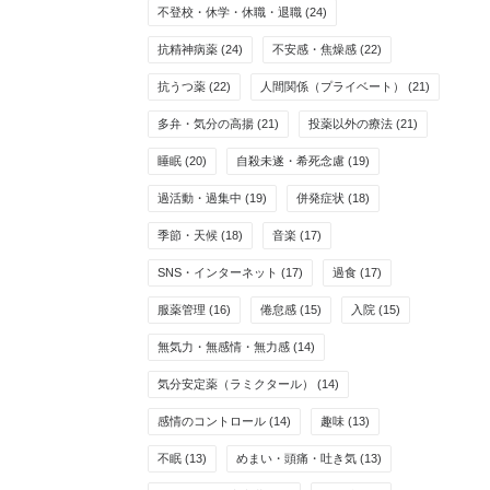
不登校・休学・休職・退職
(24)
抗精神病薬
(24)
不安感・焦燥感
(22)
抗うつ薬
(22)
人間関係（プライベート）
(21)
多弁・気分の高揚
(21)
投薬以外の療法
(21)
睡眠
(20)
自殺未遂・希死念慮
(19)
過活動・過集中
(19)
併発症状
(18)
季節・天候
(18)
音楽
(17)
SNS・インターネット
(17)
過食
(17)
服薬管理
(16)
倦怠感
(15)
入院
(15)
無気力・無感情・無力感
(14)
気分安定薬（ラミクタール）
(14)
感情のコントロール
(14)
趣味
(13)
不眠
(13)
めまい・頭痛・吐き気
(13)