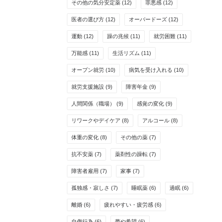
その他の気分安定薬
(12)
罪悪感
(12)
医者の選び方
(12)
オーバードーズ
(12)
運動
(12)
躁の兆候
(11)
就労困難
(11)
万能感
(11)
生活リズム
(11)
オープン就労
(10)
病気を受け入れる
(10)
就労支援施設
(9)
障害年金
(9)
人間関係（職場）
(9)
感覚の変化
(9)
リワークやデイケア
(8)
アルコール
(8)
体重の変化
(8)
その他の薬
(7)
抗不安薬
(7)
薬剤性の躁転
(7)
障害者雇用
(7)
家事
(7)
孤独感・寂しさ
(7)
睡眠薬
(6)
過眠
(6)
離婚
(6)
疲れやすい・疲労感
(6)
自傷行為
(6)
夢や希望
(6)