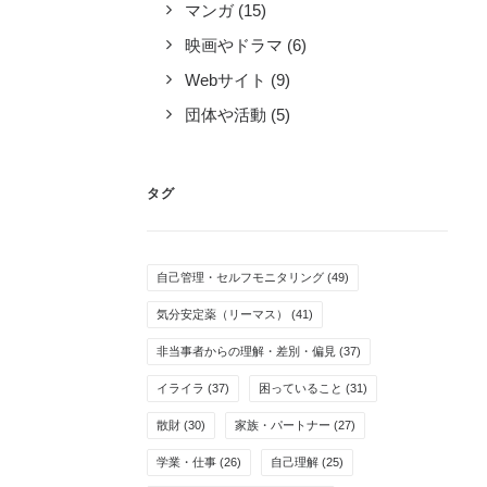
マンガ
(15)
映画やドラマ
(6)
Webサイト
(9)
団体や活動
(5)
タグ
自己管理・セルフモニタリング
(49)
気分安定薬（リーマス）
(41)
非当事者からの理解・差別・偏見
(37)
イライラ
(37)
困っていること
(31)
散財
(30)
家族・パートナー
(27)
学業・仕事
(26)
自己理解
(25)