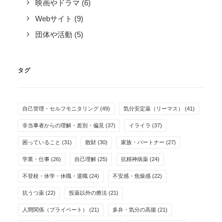
映画やドラマ
(6)
Webサイト
(9)
団体や活動
(5)
タグ
自己管理・セルフモニタリング
(49)
気分安定薬（リーマス）
(41)
非当事者からの理解・差別・偏見
(37)
イライラ
(37)
困っていること
(31)
散財
(30)
家族・パートナー
(27)
学業・仕事
(26)
自己理解
(25)
抗精神病薬
(24)
不登校・休学・休職・退職
(24)
不安感・焦燥感
(22)
抗うつ薬
(22)
投薬以外の療法
(21)
人間関係（プライベート）
(21)
多弁・気分の高揚
(21)