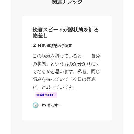
関連ナレッジ
読書スピードが躁状態を計る
強
物差し
応
対策
,
躁状態の予防策
この病気を持っていると、「自分
躁
の状態」というものが分かりにく
ま
くなるかと思います。私も、同じ
に
悩みを持っていて「今日は普通
イ
だ」と思っていても、
R
Read more
by まっすー