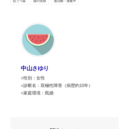
抗うつ薬
躁の兆候
過活動・過集中
中山さゆり
○性別：女性
○診断名：双極性障害（病歴約10年）
○家庭環境：既婚