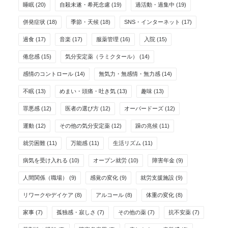
睡眠
(20)
自殺未遂・希死念慮
(19)
過活動・過集中
(19)
併発症状
(18)
季節・天候
(18)
SNS・インターネット
(17)
過食
(17)
音楽
(17)
服薬管理
(16)
入院
(15)
倦怠感
(15)
気分安定薬（ラミクタール）
(14)
感情のコントロール
(14)
無気力・無感情・無力感
(14)
不眠
(13)
めまい・頭痛・吐き気
(13)
趣味
(13)
罪悪感
(12)
医者の選び方
(12)
オーバードーズ
(12)
運動
(12)
その他の気分安定薬
(12)
躁の兆候
(11)
就労困難
(11)
万能感
(11)
生活リズム
(11)
病気を受け入れる
(10)
オープン就労
(10)
障害年金
(9)
人間関係（職場）
(9)
感覚の変化
(9)
就労支援施設
(9)
リワークやデイケア
(8)
アルコール
(8)
体重の変化
(8)
家事
(7)
孤独感・寂しさ
(7)
その他の薬
(7)
抗不安薬
(7)