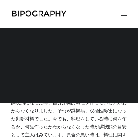
料理を何品作っている
のか分からなくなった
SEARCH
2017年11月26日
|
IN
躁状態の症状
,
症状や治療の経緯
,
症状
,
体験
談
|
BY
中山さゆり
躁状態になった時、自分が何品料理を作っているのかわ
からなくなりました。それが躁鬱病、双極性障害になっ
た判断材料でした。
今でも、料理をしている時に何を作
るか、何品作ったかわからなくなった時が躁状態の目安
として主人はみています。具合の悪い時は、料理に関す