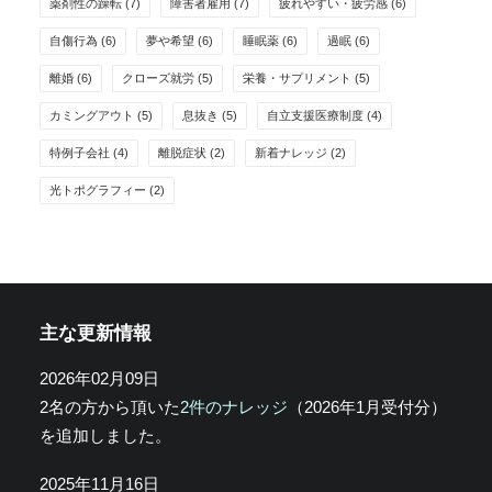
薬剤性の躁転
(7)
障害者雇用
(7)
疲れやすい・疲労感
(6)
自傷行為
(6)
夢や希望
(6)
睡眠薬
(6)
過眠
(6)
離婚
(6)
クローズ就労
(5)
栄養・サプリメント
(5)
カミングアウト
(5)
息抜き
(5)
自立支援医療制度
(4)
特例子会社
(4)
離脱症状
(2)
新着ナレッジ
(2)
光トポグラフィー
(2)
主な更新情報
2026年02月09日
2名の方から頂いた
2件のナレッジ
（2026年1月受付分）
を追加しました。
2025年11月16日