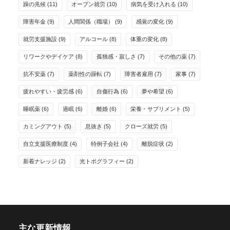
躁の兆候
(11)
オープン就労
(10)
病気を受け入れる
(10)
障害年金
(9)
人間関係（職場）
(9)
感覚の変化
(9)
就労支援施設
(9)
アルコール
(8)
体重の変化
(8)
リワークやデイケア
(8)
孤独感・寂しさ
(7)
その他の薬
(7)
抗不安薬
(7)
薬剤性の躁転
(7)
障害者雇用
(7)
家事
(7)
疲れやすい・疲労感
(6)
自傷行為
(6)
夢や希望
(6)
睡眠薬
(6)
過眠
(6)
離婚
(6)
栄養・サプリメント
(5)
カミングアウト
(5)
息抜き
(5)
クローズ就労
(5)
自立支援医療制度
(4)
特例子会社
(4)
離脱症状
(2)
新着ナレッジ
(2)
光トポグラフィー
(2)
主な更新情報