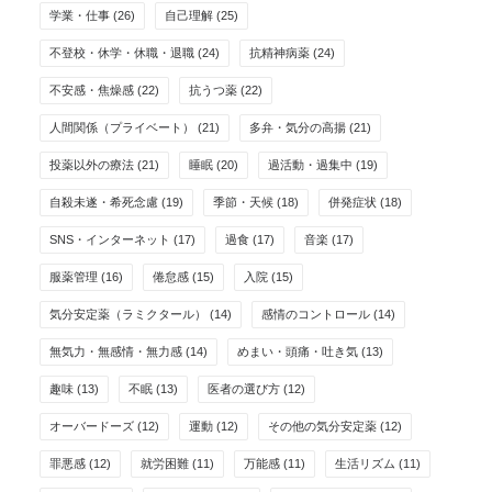
学業・仕事
(26)
自己理解
(25)
不登校・休学・休職・退職
(24)
抗精神病薬
(24)
不安感・焦燥感
(22)
抗うつ薬
(22)
人間関係（プライベート）
(21)
多弁・気分の高揚
(21)
投薬以外の療法
(21)
睡眠
(20)
過活動・過集中
(19)
自殺未遂・希死念慮
(19)
季節・天候
(18)
併発症状
(18)
SNS・インターネット
(17)
過食
(17)
音楽
(17)
服薬管理
(16)
倦怠感
(15)
入院
(15)
気分安定薬（ラミクタール）
(14)
感情のコントロール
(14)
無気力・無感情・無力感
(14)
めまい・頭痛・吐き気
(13)
趣味
(13)
不眠
(13)
医者の選び方
(12)
オーバードーズ
(12)
運動
(12)
その他の気分安定薬
(12)
罪悪感
(12)
就労困難
(11)
万能感
(11)
生活リズム
(11)