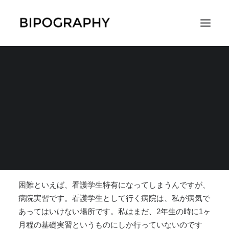
実習先の病院では支え
る側にならなくてはい
SEARCH
けないのですが
2017年11月8日
|
IN
仕事・お金・働き方
,
コラムやエッセイ
|
BY
M
困難といえば、看護学生特有になってしまうんですが、
病院実習です。看護学生として行く病院は、私が病気で
あってはいけない場所です。
私はまだ、2年生の時に1ヶ
月程の基礎実習というものにしか行っていないのです