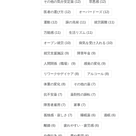
その他の気分安定薬
(12)
罪悪感
(12)
医者の選び方
(12)
オーバードーズ
(12)
運動
(12)
躁の兆候
(11)
就労困難
(11)
万能感
(11)
生活リズム
(11)
オープン就労
(10)
病気を受け入れる
(10)
就労支援施設
(9)
障害年金
(9)
人間関係（職場）
(9)
感覚の変化
(9)
リワークやデイケア
(8)
アルコール
(8)
体重の変化
(8)
その他の薬
(7)
抗不安薬
(7)
薬剤性の躁転
(7)
障害者雇用
(7)
家事
(7)
孤独感・寂しさ
(7)
睡眠薬
(6)
過眠
(6)
離婚
(6)
疲れやすい・疲労感
(6)
自傷行為
(6)
夢や希望
(6)