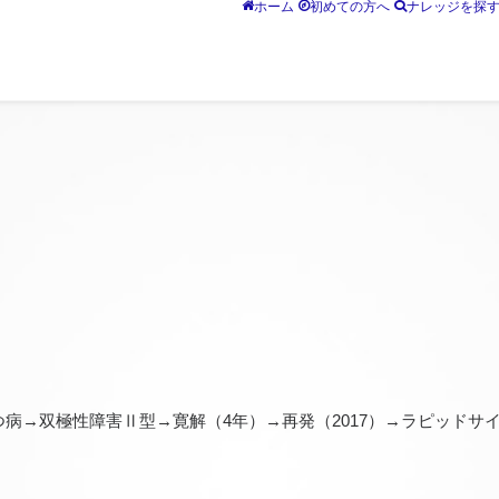
ホーム
初めての方へ
ナレッジを探
つ病→双極性障害Ⅱ型→寛解（4年）→再発（2017）→ラピッドサ