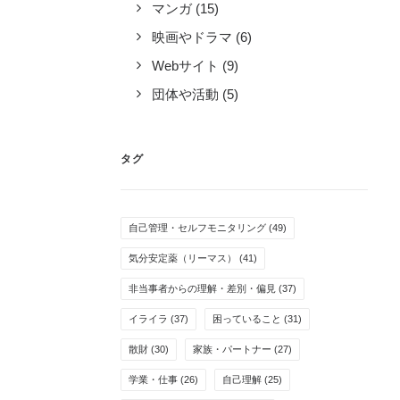
マンガ
(15)
映画やドラマ
(6)
Webサイト
(9)
団体や活動
(5)
タグ
自己管理・セルフモニタリング
(49)
気分安定薬（リーマス）
(41)
非当事者からの理解・差別・偏見
(37)
イライラ
(37)
困っていること
(31)
散財
(30)
家族・パートナー
(27)
学業・仕事
(26)
自己理解
(25)