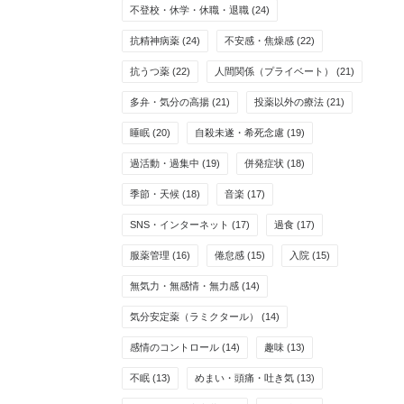
不登校・休学・休職・退職
(24)
抗精神病薬
(24)
不安感・焦燥感
(22)
抗うつ薬
(22)
人間関係（プライベート）
(21)
多弁・気分の高揚
(21)
投薬以外の療法
(21)
睡眠
(20)
自殺未遂・希死念慮
(19)
過活動・過集中
(19)
併発症状
(18)
季節・天候
(18)
音楽
(17)
SNS・インターネット
(17)
過食
(17)
服薬管理
(16)
倦怠感
(15)
入院
(15)
無気力・無感情・無力感
(14)
気分安定薬（ラミクタール）
(14)
感情のコントロール
(14)
趣味
(13)
不眠
(13)
めまい・頭痛・吐き気
(13)