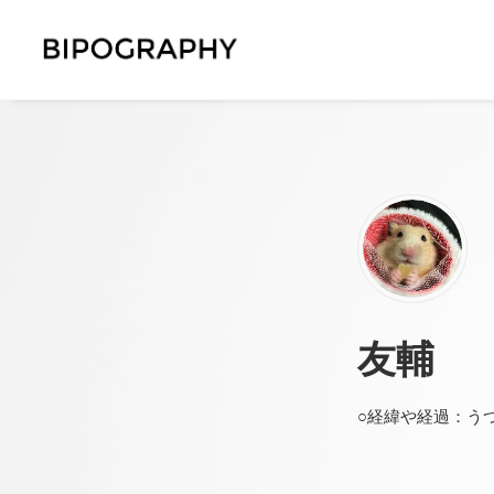
友輔
○経緯や経過：う