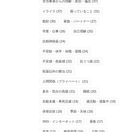
非当事者からの理解・差別・偏見
(37)
イライラ
(37)
困っていること
(31)
散財
(30)
家族・パートナー
(27)
学業・仕事
(26)
自己理解
(25)
抗精神病薬
(24)
不登校・休学・休職・退職
(24)
不安感・焦燥感
(22)
抗うつ薬
(22)
投薬以外の療法
(21)
人間関係（プライベート）
(21)
多弁・気分の高揚
(21)
睡眠
(20)
自殺未遂・希死念慮
(19)
過活動・過集中
(19)
併発症状
(18)
季節・天候
(18)
SNS・インターネット
(17)
過食
(17)
音楽
(17)
服薬管理
(16)
入院
(15)