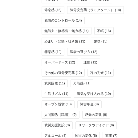
倦怠感
(15)
気分安定薬（ラミクタール）
(14)
感情のコントロール
(14)
無気力・無感情・無力感
(14)
不眠
(13)
めまい・頭痛・吐き気
(13)
趣味
(13)
罪悪感
(12)
医者の選び方
(12)
オーバードーズ
(12)
運動
(12)
その他の気分安定薬
(12)
躁の兆候
(11)
就労困難
(11)
万能感
(11)
生活リズム
(11)
病気を受け入れる
(10)
オープン就労
(10)
障害年金
(9)
人間関係（職場）
(9)
感覚の変化
(9)
就労支援施設
(9)
リワークやデイケア
(8)
アルコール
(8)
体重の変化
(8)
家事
(7)