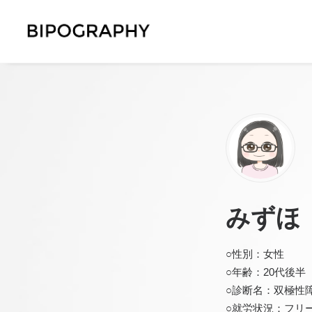
みずほ
○性別：女性
○年齢：20代後半
○診断名：双極性
○就労状況：フリ