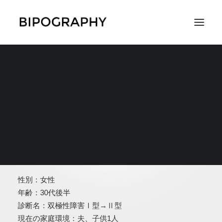
SEARCH
匿名希望640
性別：女性
年齢：30代後半
診断名：双極性障害Ⅰ型→Ⅱ型
現在の家庭環境：夫、子供1人