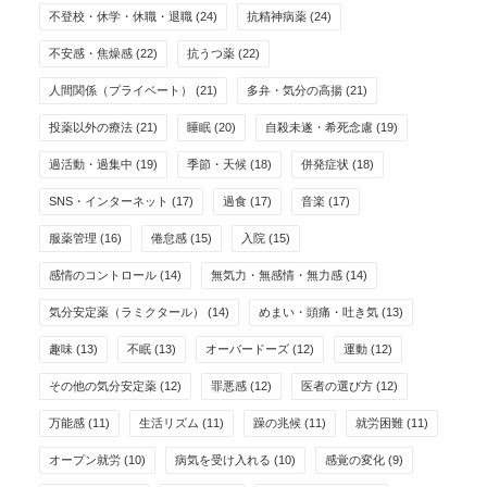
不登校・休学・休職・退職
(24)
抗精神病薬
(24)
不安感・焦燥感
(22)
抗うつ薬
(22)
人間関係（プライベート）
(21)
多弁・気分の高揚
(21)
投薬以外の療法
(21)
睡眠
(20)
自殺未遂・希死念慮
(19)
過活動・過集中
(19)
季節・天候
(18)
併発症状
(18)
SNS・インターネット
(17)
過食
(17)
音楽
(17)
服薬管理
(16)
倦怠感
(15)
入院
(15)
感情のコントロール
(14)
無気力・無感情・無力感
(14)
気分安定薬（ラミクタール）
(14)
めまい・頭痛・吐き気
(13)
趣味
(13)
不眠
(13)
オーバードーズ
(12)
運動
(12)
その他の気分安定薬
(12)
罪悪感
(12)
医者の選び方
(12)
万能感
(11)
生活リズム
(11)
躁の兆候
(11)
就労困難
(11)
オープン就労
(10)
病気を受け入れる
(10)
感覚の変化
(9)