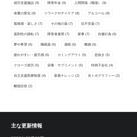
就労支援施設
(9)
障害年金
(9)
人間関係（職場）
(9)
体重の変化
(8)
リワークやデイケア
(8)
アルコール
(8)
孤独感・寂しさ
(7)
その他の薬
(7)
抗不安薬
(7)
薬剤性の躁転
(7)
障害者雇用
(7)
家事
(7)
自傷行為
(6)
夢や希望
(6)
睡眠薬
(6)
過眠
(6)
離婚
(6)
疲れやすい・疲労感
(6)
カミングアウト
(5)
息抜き
(5)
クローズ就労
(5)
栄養・サプリメント
(5)
特例子会社
(4)
自立支援医療制度
(4)
新着ナレッジ
(2)
光トポグラフィー
(2)
離脱症状
(2)
主な更新情報