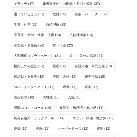
イライラ
(37)
非当事者からの理解・差別・偏見
(37)
困っていること
(31)
散財
(30)
家族・パートナー
(27)
学業・仕事
(26)
自己理解
(25)
不登校・休学・休職・退職
(24)
抗精神病薬
(24)
不安感・焦燥感
(22)
抗うつ薬
(22)
人間関係（プライベート）
(21)
多弁・気分の高揚
(21)
投薬以外の療法
(21)
睡眠
(20)
自殺未遂・希死念慮
(19)
過活動・過集中
(19)
季節・天候
(18)
併発症状
(18)
SNS・インターネット
(17)
過食
(17)
音楽
(17)
服薬管理
(16)
倦怠感
(15)
入院
(15)
感情のコントロール
(14)
無気力・無感情・無力感
(14)
気分安定薬（ラミクタール）
(14)
めまい・頭痛・吐き気
(13)
趣味
(13)
不眠
(13)
オーバードーズ
(12)
運動
(12)