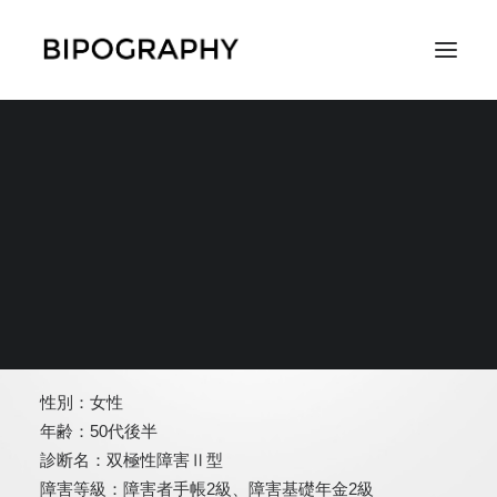
SEARCH
みたき
性別：女性
年齢：50代後半
診断名：双極性障害Ⅱ型
障害等級：障害者手帳2級、障害基礎年金2級