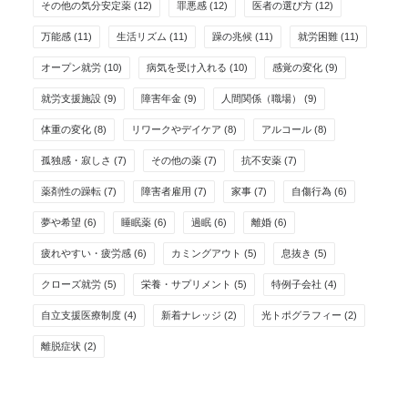
その他の気分安定薬
(12)
罪悪感
(12)
医者の選び方
(12)
万能感
(11)
生活リズム
(11)
躁の兆候
(11)
就労困難
(11)
オープン就労
(10)
病気を受け入れる
(10)
感覚の変化
(9)
就労支援施設
(9)
障害年金
(9)
人間関係（職場）
(9)
体重の変化
(8)
リワークやデイケア
(8)
アルコール
(8)
孤独感・寂しさ
(7)
その他の薬
(7)
抗不安薬
(7)
薬剤性の躁転
(7)
障害者雇用
(7)
家事
(7)
自傷行為
(6)
夢や希望
(6)
睡眠薬
(6)
過眠
(6)
離婚
(6)
疲れやすい・疲労感
(6)
カミングアウト
(5)
息抜き
(5)
クローズ就労
(5)
栄養・サプリメント
(5)
特例子会社
(4)
自立支援医療制度
(4)
新着ナレッジ
(2)
光トポグラフィー
(2)
離脱症状
(2)