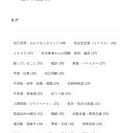
タグ
自己管理・セルフモニタリング
(49)
気分安定薬（リーマス）
(41)
イライラ
(37)
非当事者からの理解・差別・偏見
(37)
困っていること
(31)
散財
(30)
家族・パートナー
(27)
学業・仕事
(26)
自己理解
(25)
不登校・休学・休職・退職
(24)
抗精神病薬
(24)
不安感・焦燥感
(22)
抗うつ薬
(22)
人間関係（プライベート）
(21)
多弁・気分の高揚
(21)
投薬以外の療法
(21)
睡眠
(20)
自殺未遂・希死念慮
(19)
過活動・過集中
(19)
季節・天候
(18)
併発症状
(18)