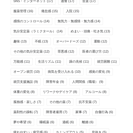
SNS・インターネット
(17)
過食
(17)
音楽
(17)
服薬管理
(16)
倦怠感
(15)
入院
(15)
感情のコントロール
(14)
無気力・無感情・無力感
(14)
気分安定薬（ラミクタール）
(14)
めまい・頭痛・吐き気
(13)
趣味
(13)
不眠
(13)
オーバードーズ
(12)
運動
(12)
その他の気分安定薬
(12)
罪悪感
(12)
医者の選び方
(12)
万能感
(11)
生活リズム
(11)
躁の兆候
(11)
就労困難
(11)
オープン就労
(10)
病気を受け入れる
(10)
感覚の変化
(9)
就労支援施設
(9)
障害年金
(9)
人間関係（職場）
(9)
体重の変化
(8)
リワークやデイケア
(8)
アルコール
(8)
孤独感・寂しさ
(7)
その他の薬
(7)
抗不安薬
(7)
薬剤性の躁転
(7)
障害者雇用
(7)
家事
(7)
自傷行為
(6)
夢や希望
(6)
睡眠薬
(6)
過眠
(6)
離婚
(6)
疲れやすい・疲労感
(6)
カミングアウト
(5)
息抜き
(5)