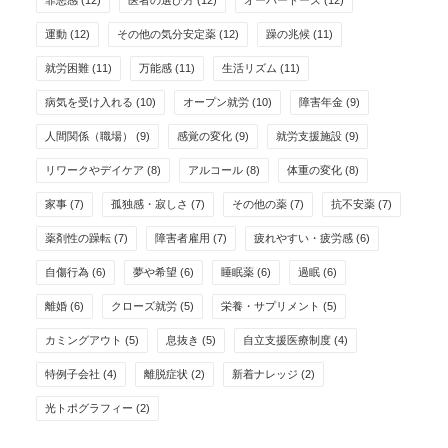
罪悪感
(12)
医者の選び方
(12)
オーバードーズ
(12)
運動
(12)
その他の気分安定薬
(12)
躁の兆候
(11)
就労困難
(11)
万能感
(11)
生活リズム
(11)
病気を受け入れる
(10)
オープン就労
(10)
障害年金
(9)
人間関係（職場）
(9)
感覚の変化
(9)
就労支援施設
(9)
リワークやデイケア
(8)
アルコール
(8)
体重の変化
(8)
家事
(7)
孤独感・寂しさ
(7)
その他の薬
(7)
抗不安薬
(7)
薬剤性の躁転
(7)
障害者雇用
(7)
疲れやすい・疲労感
(6)
自傷行為
(6)
夢や希望
(6)
睡眠薬
(6)
過眠
(6)
離婚
(6)
クローズ就労
(5)
栄養・サプリメント
(5)
カミングアウト
(5)
息抜き
(5)
自立支援医療制度
(4)
特例子会社
(4)
離脱症状
(2)
新着ナレッジ
(2)
光トポグラフィー
(2)