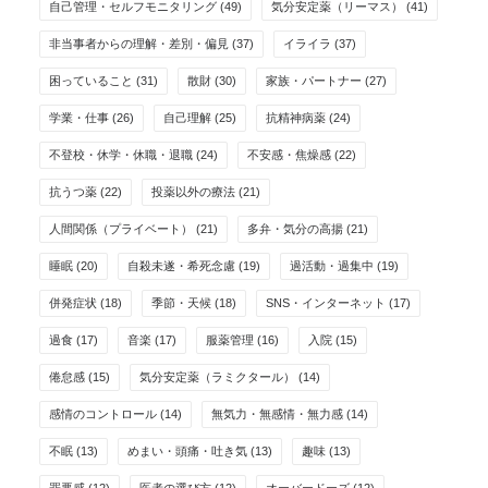
自己管理・セルフモニタリング
(49)
気分安定薬（リーマス）
(41)
非当事者からの理解・差別・偏見
(37)
イライラ
(37)
困っていること
(31)
散財
(30)
家族・パートナー
(27)
学業・仕事
(26)
自己理解
(25)
抗精神病薬
(24)
不登校・休学・休職・退職
(24)
不安感・焦燥感
(22)
抗うつ薬
(22)
投薬以外の療法
(21)
人間関係（プライベート）
(21)
多弁・気分の高揚
(21)
睡眠
(20)
自殺未遂・希死念慮
(19)
過活動・過集中
(19)
併発症状
(18)
季節・天候
(18)
SNS・インターネット
(17)
過食
(17)
音楽
(17)
服薬管理
(16)
入院
(15)
倦怠感
(15)
気分安定薬（ラミクタール）
(14)
感情のコントロール
(14)
無気力・無感情・無力感
(14)
不眠
(13)
めまい・頭痛・吐き気
(13)
趣味
(13)