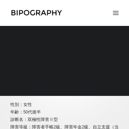
SEARCH
うらうら
性別：女性
年齢：50代後半
診断名：双極性障害Ⅱ型
障害等級：障害者手帳2級、障害年金2級、自立支援（当