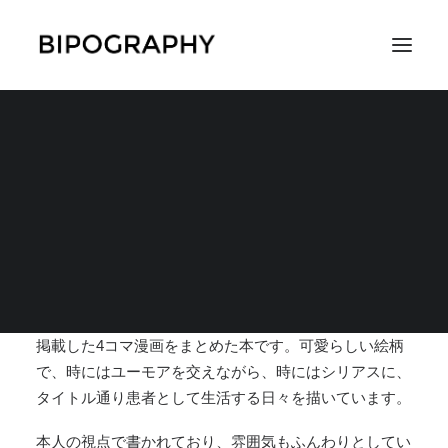
『双極性障害な日常〜
とある患者の日々〜』
SEARCH
2019年6月1日
|
IN
マンガ
,
関連コンテンツ
|
BY
SHUSA-K
双極性障害の当事者である「ジュン」さんが、ブログに
掲載した4コマ漫画をまとめた本です。可愛らしい絵柄
で、時にはユーモアを交えながら、
時にはシリアスに、
タイトル通り患者として生活する日々を描いています。
本人の視点で書かれており、雰囲気もふんわりとしてい