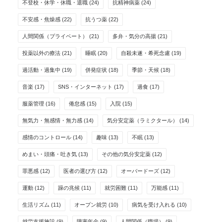
不登校・休学・休職・退職
(24)
抗精神病薬
(24)
不安感・焦燥感
(22)
抗うつ薬
(22)
人間関係（プライベート）
(21)
多弁・気分の高揚
(21)
投薬以外の療法
(21)
睡眠
(20)
自殺未遂・希死念慮
(19)
過活動・過集中
(19)
併発症状
(18)
季節・天候
(18)
音楽
(17)
SNS・インターネット
(17)
過食
(17)
服薬管理
(16)
倦怠感
(15)
入院
(15)
無気力・無感情・無力感
(14)
気分安定薬（ラミクタール）
(14)
感情のコントロール
(14)
趣味
(13)
不眠
(13)
めまい・頭痛・吐き気
(13)
その他の気分安定薬
(12)
罪悪感
(12)
医者の選び方
(12)
オーバードーズ
(12)
運動
(12)
躁の兆候
(11)
就労困難
(11)
万能感
(11)
生活リズム
(11)
オープン就労
(10)
病気を受け入れる
(10)
就労支援施設
(9)
障害年金
(9)
人間関係（職場）
(9)