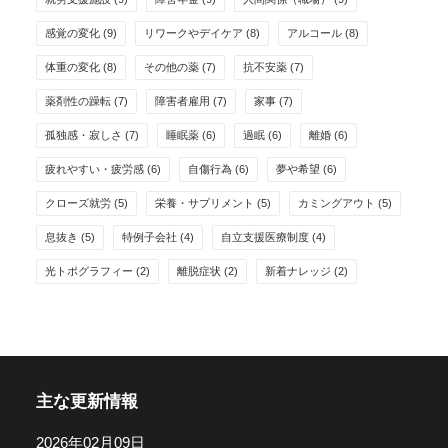
感覚の変化
(9)
リワークやデイケア
(8)
アルコール
(8)
体重の変化
(8)
その他の薬
(7)
抗不安薬
(7)
薬剤性の躁転
(7)
障害者雇用
(7)
家事
(7)
孤独感・寂しさ
(7)
睡眠薬
(6)
過眠
(6)
離婚
(6)
疲れやすい・疲労感
(6)
自傷行為
(6)
夢や希望
(6)
クローズ就労
(5)
栄養・サプリメント
(5)
カミングアウト
(5)
息抜き
(5)
特例子会社
(4)
自立支援医療制度
(4)
光トポグラフィー
(2)
離脱症状
(2)
新着ナレッジ
(2)
主な更新情報
2026年02月09日