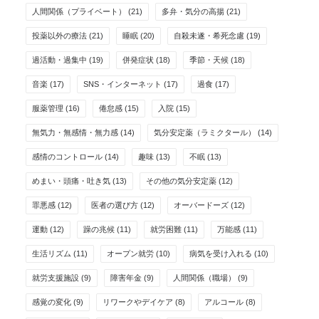
人間関係（プライベート）
(21)
多弁・気分の高揚
(21)
投薬以外の療法
(21)
睡眠
(20)
自殺未遂・希死念慮
(19)
過活動・過集中
(19)
併発症状
(18)
季節・天候
(18)
音楽
(17)
SNS・インターネット
(17)
過食
(17)
服薬管理
(16)
倦怠感
(15)
入院
(15)
無気力・無感情・無力感
(14)
気分安定薬（ラミクタール）
(14)
感情のコントロール
(14)
趣味
(13)
不眠
(13)
めまい・頭痛・吐き気
(13)
その他の気分安定薬
(12)
罪悪感
(12)
医者の選び方
(12)
オーバードーズ
(12)
運動
(12)
躁の兆候
(11)
就労困難
(11)
万能感
(11)
生活リズム
(11)
オープン就労
(10)
病気を受け入れる
(10)
就労支援施設
(9)
障害年金
(9)
人間関係（職場）
(9)
感覚の変化
(9)
リワークやデイケア
(8)
アルコール
(8)