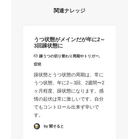
関連ナレッジ
うつ状態がメインだが年に2～
躁
3回躁状態に
ラ
躁うつの切り替わり周期やトリガー
,
症状
症
躁状態とうつ状態の周期は、常に
1
うつ状態。年に2～3回、2週間〜2
っ
ヶ月程度、躁状態になります。感
り
情の起伏は常に激しいです。自分
でもコントロール出来ず辛いで
す。
by 闇そると