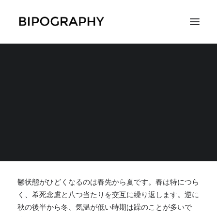
春先から夏は鬱で、秋
の後半から冬は躁、と
SEARCH
いうのが私の傾向
2021年5月8日
|
IN
症状
,
躁うつの切り替わり周期やトリガー
|
BY
雪まく
り
鬱状態がひどくなるのは春先から夏です。春は特につら
く、希死念慮と八つ当たりを交互に繰り返します。逆に
秋の後半から冬
、気温が低い時期は躁のことが多いで