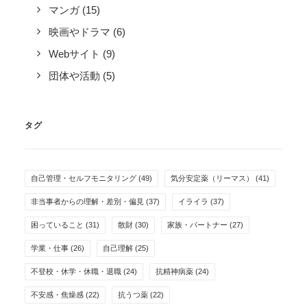
マンガ
(15)
映画やドラマ
(6)
Webサイト
(9)
団体や活動
(5)
タグ
自己管理・セルフモニタリング
(49)
気分安定薬（リーマス）
(41)
非当事者からの理解・差別・偏見
(37)
イライラ
(37)
困っていること
(31)
散財
(30)
家族・パートナー
(27)
学業・仕事
(26)
自己理解
(25)
不登校・休学・休職・退職
(24)
抗精神病薬
(24)
不安感・焦燥感
(22)
抗うつ薬
(22)