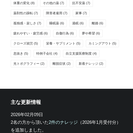
体重の変化
(8)
その他の薬
(7)
抗不安薬
(7)
薬剤性の躁転
(7)
障害者雇用
(7)
家事
(7)
孤独感・寂しさ
(7)
睡眠薬
(6)
過眠
(6)
離婚
(6)
疲れやすい・疲労感
(6)
自傷行為
(6)
夢や希望
(6)
クローズ就労
(5)
栄養・サプリメント
(5)
カミングアウト
(5)
息抜き
(5)
特例子会社
(4)
自立支援医療制度
(4)
光トポグラフィー
(2)
離脱症状
(2)
新着ナレッジ
(2)
主な更新情報
2026年02月09日
2名の方から頂いた
2件のナレッジ
（2026年1月受付分）
を追加しました。