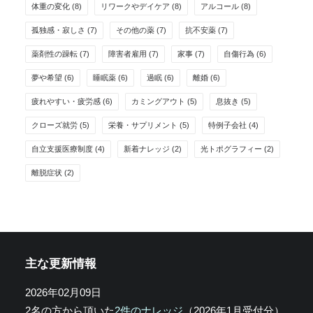
体重の変化
(8)
リワークやデイケア
(8)
アルコール
(8)
孤独感・寂しさ
(7)
その他の薬
(7)
抗不安薬
(7)
薬剤性の躁転
(7)
障害者雇用
(7)
家事
(7)
自傷行為
(6)
夢や希望
(6)
睡眠薬
(6)
過眠
(6)
離婚
(6)
疲れやすい・疲労感
(6)
カミングアウト
(5)
息抜き
(5)
クローズ就労
(5)
栄養・サプリメント
(5)
特例子会社
(4)
自立支援医療制度
(4)
新着ナレッジ
(2)
光トポグラフィー
(2)
離脱症状
(2)
主な更新情報
2026年02月09日
2名の方から頂いた
2件のナレッジ
（2026年1月受付分）