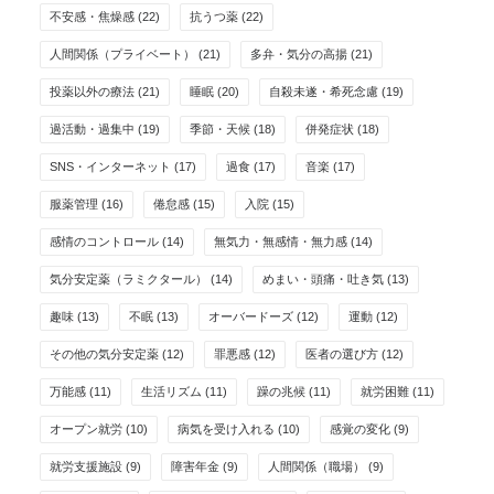
不安感・焦燥感
(22)
抗うつ薬
(22)
人間関係（プライベート）
(21)
多弁・気分の高揚
(21)
投薬以外の療法
(21)
睡眠
(20)
自殺未遂・希死念慮
(19)
過活動・過集中
(19)
季節・天候
(18)
併発症状
(18)
SNS・インターネット
(17)
過食
(17)
音楽
(17)
服薬管理
(16)
倦怠感
(15)
入院
(15)
感情のコントロール
(14)
無気力・無感情・無力感
(14)
気分安定薬（ラミクタール）
(14)
めまい・頭痛・吐き気
(13)
趣味
(13)
不眠
(13)
オーバードーズ
(12)
運動
(12)
その他の気分安定薬
(12)
罪悪感
(12)
医者の選び方
(12)
万能感
(11)
生活リズム
(11)
躁の兆候
(11)
就労困難
(11)
オープン就労
(10)
病気を受け入れる
(10)
感覚の変化
(9)
就労支援施設
(9)
障害年金
(9)
人間関係（職場）
(9)