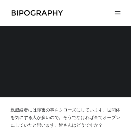
世間体を気にする親戚
には病気のことをクロ
SEARCH
ーズに
2018年6月29日
|
IN
周囲からの認知・理解・支援
,
コラムやエッセ
イ
|
BY
つとむ
親戚縁者には障害の事をクローズにしています。世間体
を気にする人が多いので。そうでなければ全てオープン
にしていたと思います。皆さんはどうですか？