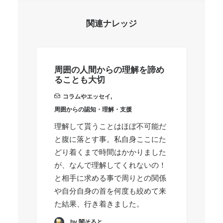
関連ナレッジ
周囲の人間からの理解を諦め
周
ることも大切
た
コラムやエッセイ
,
周囲からの認知・理解・支援
周
理解して貰うことはほぼ不可能だ
周
と腹に落とす事。私自身ここにた
を
どり着くまで時間はかかりました
め
が、なんで理解してくれないの！
自
と相手に求める事で周りとの関係
と
や自分自身の首を何度も絞めて来
か
た結果、行き着きました。
by 闇そると