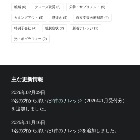
離婚
(6)
クローズ就労
(5)
栄養・サプリメント
(5)
カミングアウト
(5)
息抜き
(5)
自立支援医療制度
(4)
特例子会社
(4)
離脱症状
(2)
新着ナレッジ
(2)
光トポグラフィー
(2)
主な更新情報
2026年02月09日
2名の方から頂いた
2件のナレッジ
（2026年1月受付分）
を追加しました。
2025年11月16日
1名の方から頂いた1件のナレッジを追加しました。