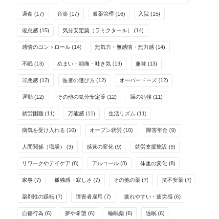
過食
(17)
音楽
(17)
服薬管理
(16)
入院
(15)
倦怠感
(15)
気分安定薬（ラミクタール）
(14)
感情のコントロール
(14)
無気力・無感情・無力感
(14)
不眠
(13)
めまい・頭痛・吐き気
(13)
趣味
(13)
罪悪感
(12)
医者の選び方
(12)
オーバードーズ
(12)
運動
(12)
その他の気分安定薬
(12)
躁の兆候
(11)
就労困難
(11)
万能感
(11)
生活リズム
(11)
病気を受け入れる
(10)
オープン就労
(10)
障害年金
(9)
人間関係（職場）
(9)
感覚の変化
(9)
就労支援施設
(9)
リワークやデイケア
(8)
アルコール
(8)
体重の変化
(8)
家事
(7)
孤独感・寂しさ
(7)
その他の薬
(7)
抗不安薬
(7)
薬剤性の躁転
(7)
障害者雇用
(7)
疲れやすい・疲労感
(6)
自傷行為
(6)
夢や希望
(6)
睡眠薬
(6)
過眠
(6)