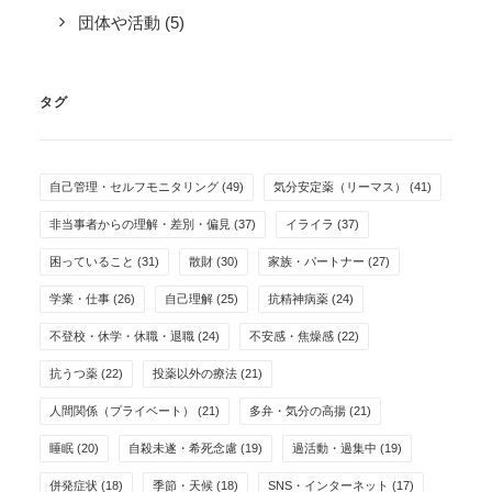
団体や活動
(5)
タグ
自己管理・セルフモニタリング
(49)
気分安定薬（リーマス）
(41)
非当事者からの理解・差別・偏見
(37)
イライラ
(37)
困っていること
(31)
散財
(30)
家族・パートナー
(27)
学業・仕事
(26)
自己理解
(25)
抗精神病薬
(24)
不登校・休学・休職・退職
(24)
不安感・焦燥感
(22)
抗うつ薬
(22)
投薬以外の療法
(21)
人間関係（プライベート）
(21)
多弁・気分の高揚
(21)
睡眠
(20)
自殺未遂・希死念慮
(19)
過活動・過集中
(19)
併発症状
(18)
季節・天候
(18)
SNS・インターネット
(17)