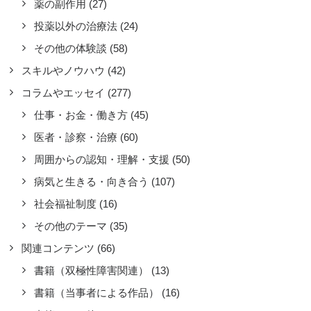
薬の副作用
(27)
ょうど電通で過労自殺の事件があった
投薬以外の治療法
(24)
に、会社に自分の病気についてぶっち
けました。
その他の体験談
(58)
ad more
スキルやノウハウ
(42)
by CH3COOH
コラムやエッセイ
(277)
仕事・お金・働き方
(45)
医者・診察・治療
(60)
周囲からの認知・理解・支援
(50)
病気と生きる・向き合う
(107)
社会福祉制度
(16)
その他のテーマ
(35)
関連コンテンツ
(66)
書籍（双極性障害関連）
(13)
書籍（当事者による作品）
(16)