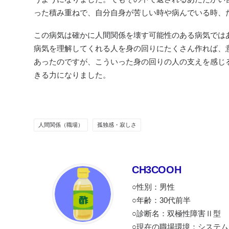
った積み重ねで、自分自身が苦しい時や病んでいる時、
この病気は確かに人間関係を壊す可能性のある病気では
病気を理解してくれる人を身の回りにたくさん作れば、
あったのですが、こういった身の回りの人の支えを感じ
きる力になりました。
人間関係（職場）
孤独感・寂しさ
CH3COOH
○性別：男性
○年齢：30代前半
○診断名：双極性障害Ⅱ型
○現在の職場環境：システ