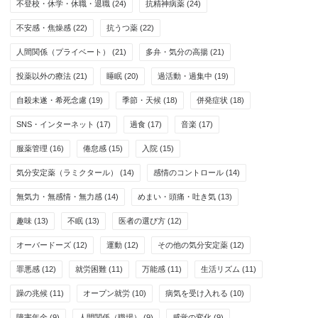
不登校・休学・休職・退職
(24)
抗精神病薬
(24)
不安感・焦燥感
(22)
抗うつ薬
(22)
人間関係（プライベート）
(21)
多弁・気分の高揚
(21)
投薬以外の療法
(21)
睡眠
(20)
過活動・過集中
(19)
自殺未遂・希死念慮
(19)
季節・天候
(18)
併発症状
(18)
SNS・インターネット
(17)
過食
(17)
音楽
(17)
服薬管理
(16)
倦怠感
(15)
入院
(15)
気分安定薬（ラミクタール）
(14)
感情のコントロール
(14)
無気力・無感情・無力感
(14)
めまい・頭痛・吐き気
(13)
趣味
(13)
不眠
(13)
医者の選び方
(12)
オーバードーズ
(12)
運動
(12)
その他の気分安定薬
(12)
罪悪感
(12)
就労困難
(11)
万能感
(11)
生活リズム
(11)
躁の兆候
(11)
オープン就労
(10)
病気を受け入れる
(10)
障害年金
(9)
人間関係（職場）
(9)
感覚の変化
(9)