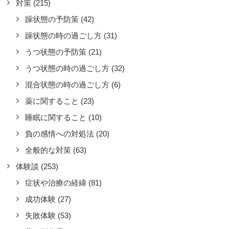
対策
(215)
躁状態の予防策
(42)
躁状態の時の過ごし方
(31)
うつ状態の予防策
(21)
うつ状態の時の過ごし方
(32)
混合状態の時の過ごし方
(6)
薬に関すること
(23)
睡眠に関すること
(10)
負の感情への対処法
(20)
全般的な対策
(63)
場へのカミングアウトが上手く行
体験談
(253)
、働きやすくなった
症状や治療の経緯
(81)
コラムやエッセイ
,
体験談
,
成功体験
(27)
囲からの認知・理解・支援
,
成功体験
,
失敗体験
(53)
事・お金・働き方