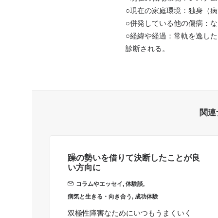
○現在の家庭環境：独身（
○併発している他の傷病：な
○経緯や経過：常軌を逸した
診断される。
関連
躁の勢いを借りて決断したことが良
い方向に
コラムやエッセイ
,
体験談
,
病気と生きる・向き合う
,
成功体験
双極性障害なためにいつもうまくいく