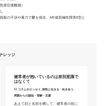
病気発症後離婚）
し
両親の干渉や暴力で鬱を発症。4年後双極性障害II型と
ナレッジ
健常者が抱いているのは差別意識で
職
はなくて
き
コラムやエッセイ
,
病気と生きる・向き合う
,
周囲からの認知・理解・支援
周
仕
あえて顔と名前を晒して、健常者の前に