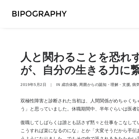
人と関わることを恐れ
が、自分の生きる力に
2019年5月2日
|
IN
成功体験
,
周囲からの認知・理解・支援
,
病
双極性障害と診断された当初は、人間関係がめちゃくち
う」と思っていました。
休職期間中、半年ぐらいは医者
復職してしばらくは誰とも話さず黙々と仕事をこなして
こうすれば楽になるのにな」とか「大変そうだから手伝
うようになりました。でもその中で返されるあたたかい