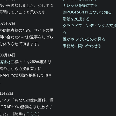
養から復帰しました。少しずつ
ナレッジを提供する
再開していこうと思います。
BIPOGRAPHYについて知る
活動を支援する
年07月07日
クラウドファンディングの支
の病気療養のため、サイトの更
る
問い合わせへのお返事をしばら
誰がやっているのか見る
お休みさせて頂きます。
事務局に問い合わせる
年03月14日
福祉財団
様の「令和2年度キリ
域のちから応援事業」に
OGRAPHYの活動を採択して頂き
。
年1月22日
メディア「あなたの健康百科」様
POGRAPHYの活動を取り上げて
した。（記事は
こちら
）