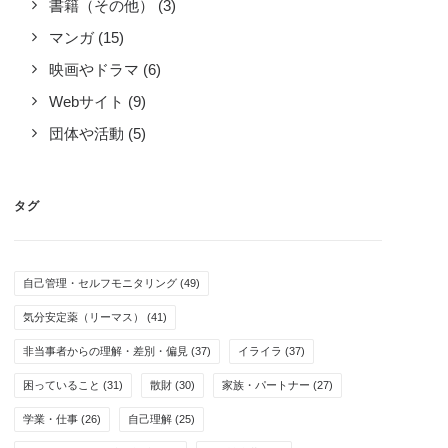
書籍（その他）
(3)
マンガ
(15)
映画やドラマ
(6)
Webサイト
(9)
団体や活動
(5)
タグ
自己管理・セルフモニタリング
(49)
気分安定薬（リーマス）
(41)
非当事者からの理解・差別・偏見
(37)
イライラ
(37)
困っていること
(31)
散財
(30)
家族・パートナー
(27)
学業・仕事
(26)
自己理解
(25)