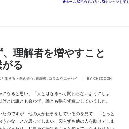
ホーム
初めての方へ
ナレッジを探
ず、理解者を増やすこと
繋がる
気と生きる・向き合う
,
体験談
,
コラムやエッセイ
|
BY
CH3COOH
ゃになると思い、「人とはなるべく関わらないようにしよ
以外とは誰とも会わず、誰とも喋らず過ごしていました。
いたのですが、他の人が仕事をしているのを見て、「もっと
おうかな」とか思ってしまい、図らずも他の人を助けてしま
言葉だったり、私自身や病気をもっと知ってもらえたりとい