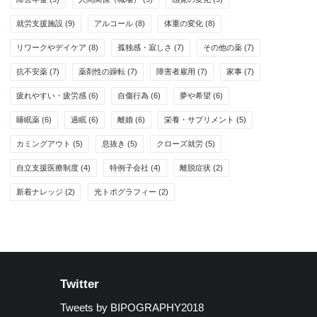
就労支援施設
(9)
アルコール
(8)
体重の変化
(8)
リワークやデイケア
(8)
孤独感・寂しさ
(7)
その他の薬
(7)
抗不安薬
(7)
薬剤性の躁転
(7)
障害者雇用
(7)
家事
(7)
疲れやすい・疲労感
(6)
自傷行為
(6)
夢や希望
(6)
睡眠薬
(6)
過眠
(6)
離婚
(6)
栄養・サプリメント
(5)
カミングアウト
(5)
息抜き
(5)
クローズ就労
(5)
自立支援医療制度
(4)
特例子会社
(4)
離脱症状
(2)
新着ナレッジ
(2)
光トポグラフィー
(2)
Twitter
Tweets by BIPOGRAPHY2018