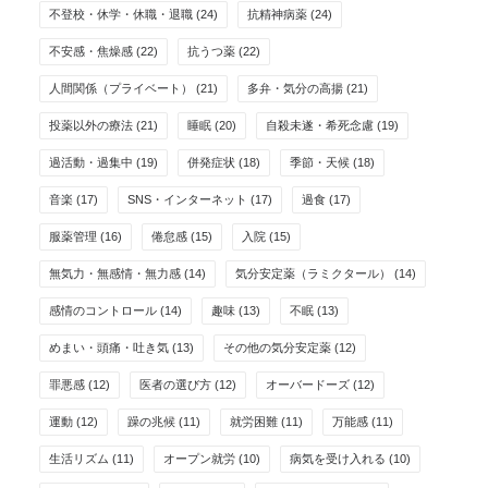
不登校・休学・休職・退職
(24)
抗精神病薬
(24)
不安感・焦燥感
(22)
抗うつ薬
(22)
人間関係（プライベート）
(21)
多弁・気分の高揚
(21)
投薬以外の療法
(21)
睡眠
(20)
自殺未遂・希死念慮
(19)
過活動・過集中
(19)
併発症状
(18)
季節・天候
(18)
音楽
(17)
SNS・インターネット
(17)
過食
(17)
服薬管理
(16)
倦怠感
(15)
入院
(15)
無気力・無感情・無力感
(14)
気分安定薬（ラミクタール）
(14)
感情のコントロール
(14)
趣味
(13)
不眠
(13)
めまい・頭痛・吐き気
(13)
その他の気分安定薬
(12)
罪悪感
(12)
医者の選び方
(12)
オーバードーズ
(12)
運動
(12)
躁の兆候
(11)
就労困難
(11)
万能感
(11)
生活リズム
(11)
オープン就労
(10)
病気を受け入れる
(10)