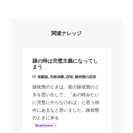
関連ナレッジ
躁の時は完璧主義になってし
ク
まう
ま
立
体験談
,
失敗体験
,
症状
,
躁状態の症状
躁状態のときは、前の躁状態のと
営
きを思い出して、「あの時みたい
ま
に完璧にやらなければ」と思う傾
提
向にあるなと思いました。躁状態
ら
のときに本を
と
Read more
R