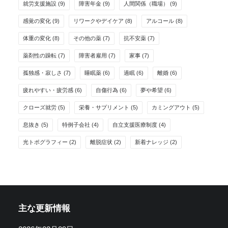
就労支援施設
(9)
障害年金
(9)
人間関係（職場）
(9)
感覚の変化
(9)
リワークやデイケア
(8)
アルコール
(8)
体重の変化
(8)
その他の薬
(7)
抗不安薬
(7)
薬剤性の躁転
(7)
障害者雇用
(7)
家事
(7)
孤独感・寂しさ
(7)
睡眠薬
(6)
過眠
(6)
離婚
(6)
疲れやすい・疲労感
(6)
自傷行為
(6)
夢や希望
(6)
クローズ就労
(5)
栄養・サプリメント
(5)
カミングアウト
(5)
息抜き
(5)
特例子会社
(4)
自立支援医療制度
(4)
光トポグラフィー
(2)
離脱症状
(2)
新着ナレッジ
(2)
主な更新情報