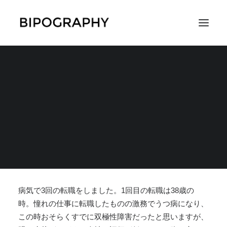
躁状態で起こしたトラ
ブルや過労うつで、三
SEARCH
度の退職を経験
2022年4月16日
|
IN
躁状態の症状
,
症状
,
失敗体験
,
体験談
|
BY
イカロス
ノツバサ
病気で3回の転職をしました。1回目の転職は38歳の
時。憧れの仕事に転職したものの激務でうつ病になり、
この時おそらくすでに
双極性障害だったと思いますが、