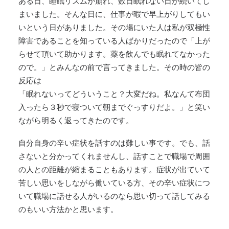
ある日、睡眠リズムが崩れ、数日眠れない日が続いてし
まいました。そんな日に、仕事が暇で早上がりしてもい
いという日がありました。その場にいた人は私が双極性
障害であることを知っている人ばかりだったので「上が
らせて頂いて助かります。薬を飲んでも眠れてなかった
ので。」とみんなの前で言ってきました。その時の皆の
反応は
「眠れないってどういうこと？大変だね。私なんて布団
入ったら３秒で寝ついて朝までぐっすりだよ。」と笑い
ながら明るく返ってきたのです。
自分自身の辛い症状を話すのは難しい事です。でも、話
さないと分かってくれませんし、話すことで職場で周囲
の人との距離が縮まることもあります。症状が出ていて
苦しい思いをしながら働いている方、その辛い症状につ
いて職場に話せる人がいるのなら思い切って話してみる
のもいい方法かと思います。