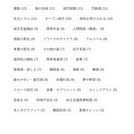
運動
(12)
躁の兆候
(11)
就労困難
(11)
万能感
(11)
生活リズム
(11)
オープン就労
(10)
病気を受け入れる
(10)
就労支援施設
(9)
障害年金
(9)
人間関係（職場）
(9)
感覚の変化
(9)
リワークやデイケア
(8)
アルコール
(8)
体重の変化
(8)
その他の薬
(7)
抗不安薬
(7)
薬剤性の躁転
(7)
障害者雇用
(7)
家事
(7)
孤独感・寂しさ
(7)
睡眠薬
(6)
過眠
(6)
離婚
(6)
疲れやすい・疲労感
(6)
自傷行為
(6)
夢や希望
(6)
クローズ就労
(5)
栄養・サプリメント
(5)
カミングアウト
(5)
息抜き
(5)
特例子会社
(4)
自立支援医療制度
(4)
光トポグラフィー
(2)
離脱症状
(2)
新着ナレッジ
(2)