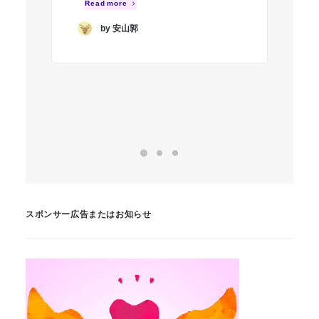
が
Read more
と
by 安山郭
や
た
スポンサー広告またはお知らせ