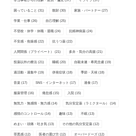
非当事者からの理解・差別・偏見
(37)
イライラ
(37)
困っていること
(31)
散財
(30)
家族・パートナー
(27)
学業・仕事
(26)
自己理解
(25)
不登校・休学・休職・退職
(24)
抗精神病薬
(24)
不安感・焦燥感
(22)
抗うつ薬
(22)
人間関係（プライベート）
(21)
多弁・気分の高揚
(21)
投薬以外の療法
(21)
睡眠
(20)
自殺未遂・希死念慮
(19)
過活動・過集中
(19)
併発症状
(18)
季節・天候
(18)
音楽
(17)
SNS・インターネット
(17)
過食
(17)
服薬管理
(16)
倦怠感
(15)
入院
(15)
無気力・無感情・無力感
(14)
気分安定薬（ラミクタール）
(14)
感情のコントロール
(14)
趣味
(13)
不眠
(13)
めまい・頭痛・吐き気
(13)
その他の気分安定薬
(12)
罪悪感
(12)
医者の選び方
(12)
オーバードーズ
(12)