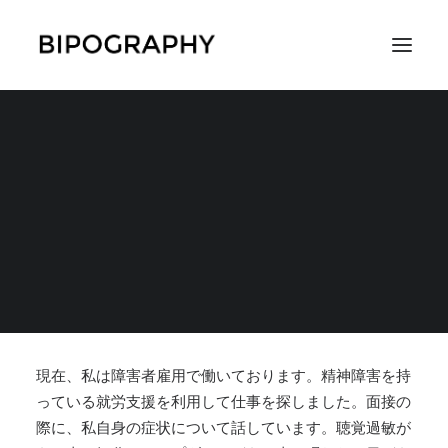
病気について話すこと
で職場の人との距離が
SEARCH
縮まることも
2018年2月28日
|
IN
仕事・お金・働き方
,
周囲からの認知・理解・支援
,
コ
ラムやエッセイ
|
BY
まっすー
現在、私は障害者雇用で働いております。精神障害を持
っている就労支援を利用して仕事を探しました。
面接の
際に、私自身の症状について話しています。聴覚過敏が