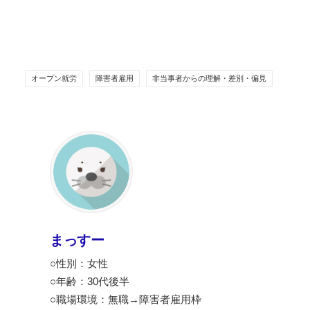
オープン就労
障害者雇用
非当事者からの理解・差別・偏見
まっすー
○性別：女性
○年齢：30代後半
○職場環境：無職→障害者雇用枠