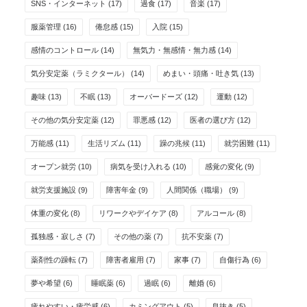
SNS・インターネット
(17)
過食
(17)
音楽
(17)
服薬管理
(16)
倦怠感
(15)
入院
(15)
感情のコントロール
(14)
無気力・無感情・無力感
(14)
気分安定薬（ラミクタール）
(14)
めまい・頭痛・吐き気
(13)
趣味
(13)
不眠
(13)
オーバードーズ
(12)
運動
(12)
その他の気分安定薬
(12)
罪悪感
(12)
医者の選び方
(12)
万能感
(11)
生活リズム
(11)
躁の兆候
(11)
就労困難
(11)
オープン就労
(10)
病気を受け入れる
(10)
感覚の変化
(9)
就労支援施設
(9)
障害年金
(9)
人間関係（職場）
(9)
体重の変化
(8)
リワークやデイケア
(8)
アルコール
(8)
孤独感・寂しさ
(7)
その他の薬
(7)
抗不安薬
(7)
薬剤性の躁転
(7)
障害者雇用
(7)
家事
(7)
自傷行為
(6)
夢や希望
(6)
睡眠薬
(6)
過眠
(6)
離婚
(6)
疲れやすい・疲労感
(6)
カミングアウト
(5)
息抜き
(5)