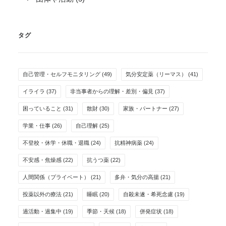
タグ
自己管理・セルフモニタリング
(49)
気分安定薬（リーマス）
(41)
イライラ
(37)
非当事者からの理解・差別・偏見
(37)
困っていること
(31)
散財
(30)
家族・パートナー
(27)
学業・仕事
(26)
自己理解
(25)
不登校・休学・休職・退職
(24)
抗精神病薬
(24)
不安感・焦燥感
(22)
抗うつ薬
(22)
人間関係（プライベート）
(21)
多弁・気分の高揚
(21)
投薬以外の療法
(21)
睡眠
(20)
自殺未遂・希死念慮
(19)
過活動・過集中
(19)
季節・天候
(18)
併発症状
(18)