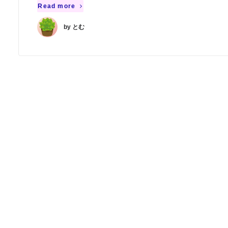
Read more
by とむ