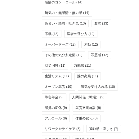
感情のコントロール
(14)
無気力・無感情・無力感
(14)
めまい・頭痛・吐き気
(13)
趣味
(13)
不眠
(13)
医者の選び方
(12)
オーバードーズ
(12)
運動
(12)
その他の気分安定薬
(12)
罪悪感
(12)
就労困難
(11)
万能感
(11)
生活リズム
(11)
躁の兆候
(11)
オープン就労
(10)
病気を受け入れる
(10)
障害年金
(9)
人間関係（職場）
(9)
感覚の変化
(9)
就労支援施設
(9)
アルコール
(8)
体重の変化
(8)
リワークやデイケア
(8)
孤独感・寂しさ
(7)