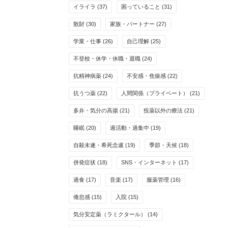
イライラ
(37)
困っていること
(31)
散財
(30)
家族・パートナー
(27)
学業・仕事
(26)
自己理解
(25)
不登校・休学・休職・退職
(24)
抗精神病薬
(24)
不安感・焦燥感
(22)
抗うつ薬
(22)
人間関係（プライベート）
(21)
多弁・気分の高揚
(21)
投薬以外の療法
(21)
睡眠
(20)
過活動・過集中
(19)
自殺未遂・希死念慮
(19)
季節・天候
(18)
併発症状
(18)
SNS・インターネット
(17)
過食
(17)
音楽
(17)
服薬管理
(16)
倦怠感
(15)
入院
(15)
気分安定薬（ラミクタール）
(14)