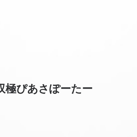
双極ぴあさぽーたー