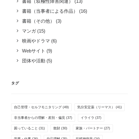
書籍（双極性障害関連）
(13)
書籍（当事者による作品）
(16)
書籍（その他）
(3)
マンガ
(15)
映画やドラマ
(6)
Webサイト
(9)
団体や活動
(5)
タグ
自己管理・セルフモニタリング
(49)
気分安定薬（リーマス）
(41)
非当事者からの理解・差別・偏見
(37)
イライラ
(37)
困っていること
(31)
散財
(30)
家族・パートナー
(27)
学業・仕事
(26)
自己理解
(25)
抗精神病薬
(24)