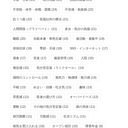
不登校・休学・休職・退職
(24)
不安感・焦燥感
(22)
抗うつ薬
(22)
投薬以外の療法
(21)
人間関係（プライベート）
(21)
多弁・気分の高揚
(21)
睡眠
(20)
自殺未遂・希死念慮
(19)
過活動・過集中
(19)
併発症状
(18)
季節・天候
(18)
SNS・インターネット
(17)
過食
(17)
音楽
(17)
服薬管理
(16)
入院
(15)
倦怠感
(15)
気分安定薬（ラミクタール）
(14)
感情のコントロール
(14)
無気力・無感情・無力感
(14)
不眠
(13)
めまい・頭痛・吐き気
(13)
趣味
(13)
罪悪感
(12)
医者の選び方
(12)
オーバードーズ
(12)
運動
(12)
その他の気分安定薬
(12)
躁の兆候
(11)
就労困難
(11)
万能感
(11)
生活リズム
(11)
病気を受け入れる
(10)
オープン就労
(10)
障害年金
(9)