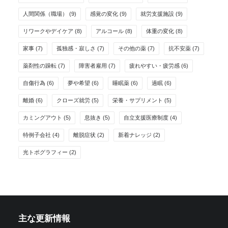
人間関係（職場）
(9)
感覚の変化
(9)
就労支援施設
(9)
リワークやデイケア
(8)
アルコール
(8)
体重の変化
(8)
家事
(7)
孤独感・寂しさ
(7)
その他の薬
(7)
抗不安薬
(7)
薬剤性の躁転
(7)
障害者雇用
(7)
疲れやすい・疲労感
(6)
自傷行為
(6)
夢や希望
(6)
睡眠薬
(6)
過眠
(6)
離婚
(6)
クローズ就労
(5)
栄養・サプリメント
(5)
カミングアウト
(5)
息抜き
(5)
自立支援医療制度
(4)
特例子会社
(4)
離脱症状
(2)
新着ナレッジ
(2)
光トポグラフィー
(2)
主な更新情報