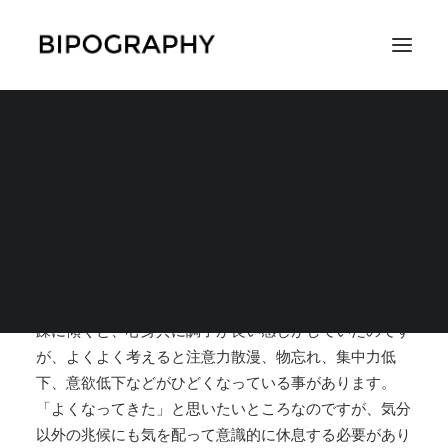
気分以外の兆候にも気
を配りたい
SEARCH
2019年3月2日
|
IN
躁状態の予防策
,
躁状態の時の過ごし方
,
対策
|
BY
SHUSA-K
躁に傾くと、心身共に調子が良い感じがしていたのです
が、よくよく考えると注意力散漫、物忘れ、集中力低
下、意欲低下などがひどくなっている事があります。
「よくなってきた」と思いたいところなのですが、気分
以外の兆候にも気を配って意識的に休息する必要があり