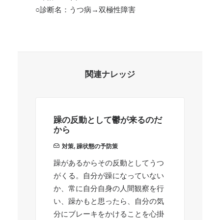
○診断名：うつ病→双極性障害
関連ナレッジ
躁の反動として鬱が来るのだ
友
から
対策
,
躁状態の予防策
大
躁があるからその反動としてうつ
ハ
がくる。自分が躁になっていない
と
か、常に自分自身の人間観察を行
れ
い、躁かもと思ったら、自分の気
分にブレーキをかけることを心掛