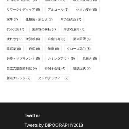
リワークやデイケア
(8)
アルコール
(8)
体重の変化
(8)
家事
(7)
孤独感・寂しさ
(7)
その他の薬
(7)
抗不安薬
(7)
薬剤性の躁転
(7)
障害者雇用
(7)
疲れやすい・疲労感
(6)
自傷行為
(6)
夢や希望
(6)
睡眠薬
(6)
過眠
(6)
離婚
(6)
クローズ就労
(5)
栄養・サプリメント
(5)
カミングアウト
(5)
息抜き
(5)
自立支援医療制度
(4)
特例子会社
(4)
離脱症状
(2)
新着ナレッジ
(2)
光トポグラフィー
(2)
Twitter
Tweets by BIPOGRAPHY2018