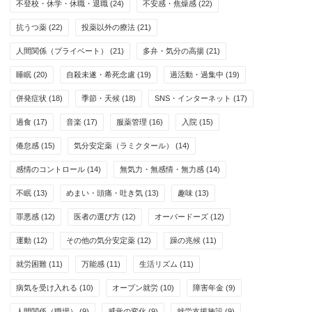
不登校・休学・休職・退職
(24)
不安感・焦燥感
(22)
抗うつ薬
(22)
投薬以外の療法
(21)
人間関係（プライベート）
(21)
多弁・気分の高揚
(21)
睡眠
(20)
自殺未遂・希死念慮
(19)
過活動・過集中
(19)
併発症状
(18)
季節・天候
(18)
SNS・インターネット
(17)
過食
(17)
音楽
(17)
服薬管理
(16)
入院
(15)
倦怠感
(15)
気分安定薬（ラミクタール）
(14)
感情のコントロール
(14)
無気力・無感情・無力感
(14)
不眠
(13)
めまい・頭痛・吐き気
(13)
趣味
(13)
罪悪感
(12)
医者の選び方
(12)
オーバードーズ
(12)
運動
(12)
その他の気分安定薬
(12)
躁の兆候
(11)
就労困難
(11)
万能感
(11)
生活リズム
(11)
病気を受け入れる
(10)
オープン就労
(10)
障害年金
(9)
人間関係（職場）
(9)
感覚の変化
(9)
就労支援施設
(9)