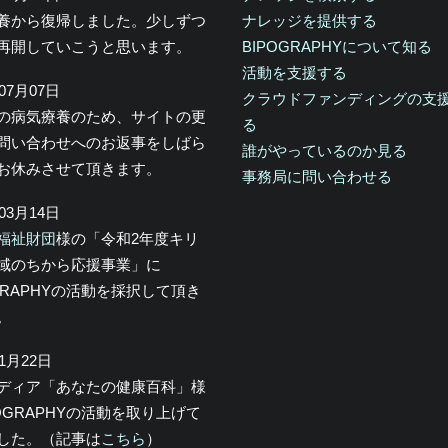
養から復帰しました。少しずつ
ナレッジを提供する
再開していこうと思います。
BIPOGRAPHYについて知る
活動を支援する
年07月07日
クラウドファンディングの支
の病気療養のため、サイトの更
る
問い合わせへのお返事をしばら
誰がやっているのか見る
お休みさせて頂きます。
事務局に問い合わせる
年03月14日
福祉財団
様の「令和2年度キリ
域のちから応援事業」に
OGRAPHYの活動を採択して頂き
。
年1月22日
メディア「あなたの健康百科」様
POGRAPHYの活動を取り上げて
した。（記事は
こちら
）