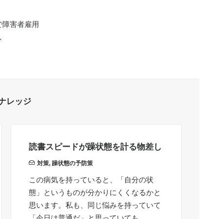
で障害者雇用
し
ナレッジ
読書スピードが躁状態を計る物差し
ど
は
対策
,
躁状態の予防策
この病気を持っていると、「自分の状
ど
態」というものが分かりにくくなるかと
る
思います。私も、同じ悩みを持っていて
1
「今日は普通だ」と思っていても、