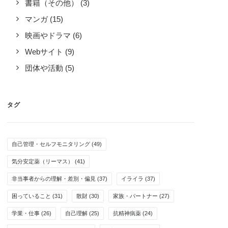
書籍（その他）
(3)
マンガ
(15)
映画やドラマ
(6)
Webサイト
(9)
団体や活動
(5)
タグ
自己管理・セルフモニタリング
(49)
気分安定薬（リーマス）
(41)
非当事者からの理解・差別・偏見
(37)
イライラ
(37)
困っていること
(31)
散財
(30)
家族・パートナー
(27)
学業・仕事
(26)
自己理解
(25)
抗精神病薬
(24)