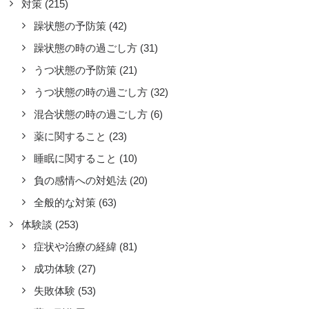
対策
(215)
躁状態の予防策
(42)
躁状態の時の過ごし方
(31)
うつ状態の予防策
(21)
うつ状態の時の過ごし方
(32)
混合状態の時の過ごし方
(6)
薬に関すること
(23)
睡眠に関すること
(10)
負の感情への対処法
(20)
全般的な対策
(63)
んなに楽しくなっても生活リズム
崩さない
体験談
(253)
睡眠に関すること
症状や治療の経緯
(81)
んなに楽しくなっても夜寝て朝起き
成功体験
(27)
。たまに夜遊びもしますが、遅くても
失敗体験
(53)
2時には眠剤を飲みます。