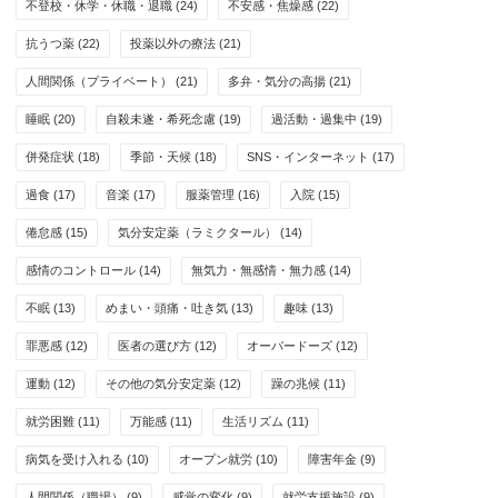
不登校・休学・休職・退職
(24)
不安感・焦燥感
(22)
抗うつ薬
(22)
投薬以外の療法
(21)
人間関係（プライベート）
(21)
多弁・気分の高揚
(21)
睡眠
(20)
自殺未遂・希死念慮
(19)
過活動・過集中
(19)
併発症状
(18)
季節・天候
(18)
SNS・インターネット
(17)
過食
(17)
音楽
(17)
服薬管理
(16)
入院
(15)
倦怠感
(15)
気分安定薬（ラミクタール）
(14)
感情のコントロール
(14)
無気力・無感情・無力感
(14)
不眠
(13)
めまい・頭痛・吐き気
(13)
趣味
(13)
罪悪感
(12)
医者の選び方
(12)
オーバードーズ
(12)
運動
(12)
その他の気分安定薬
(12)
躁の兆候
(11)
就労困難
(11)
万能感
(11)
生活リズム
(11)
病気を受け入れる
(10)
オープン就労
(10)
障害年金
(9)
人間関係（職場）
(9)
感覚の変化
(9)
就労支援施設
(9)