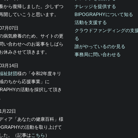
養から復帰しました。少しずつ
ナレッジを提供する
再開していこうと思います。
BIPOGRAPHYについて知る
活動を支援する
年07月07日
クラウドファンディングの支
の病気療養のため、サイトの更
る
問い合わせへのお返事をしばら
誰がやっているのか見る
お休みさせて頂きます。
事務局に問い合わせる
年03月14日
福祉財団
様の「令和2年度キリ
域のちから応援事業」に
OGRAPHYの活動を採択して頂き
。
年1月22日
メディア「あなたの健康百科」様
POGRAPHYの活動を取り上げて
した。（記事は
こちら
）