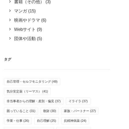
書籍（その他）
(3)
マンガ
(15)
映画やドラマ
(6)
Webサイト
(9)
団体や活動
(5)
タグ
自己管理・セルフモニタリング
(49)
気分安定薬（リーマス）
(41)
非当事者からの理解・差別・偏見
(37)
イライラ
(37)
困っていること
(31)
散財
(30)
家族・パートナー
(27)
学業・仕事
(26)
自己理解
(25)
抗精神病薬
(24)