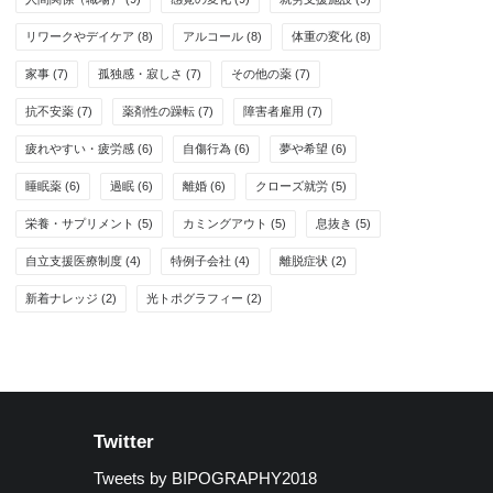
リワークやデイケア
(8)
アルコール
(8)
体重の変化
(8)
家事
(7)
孤独感・寂しさ
(7)
その他の薬
(7)
抗不安薬
(7)
薬剤性の躁転
(7)
障害者雇用
(7)
疲れやすい・疲労感
(6)
自傷行為
(6)
夢や希望
(6)
睡眠薬
(6)
過眠
(6)
離婚
(6)
クローズ就労
(5)
栄養・サプリメント
(5)
カミングアウト
(5)
息抜き
(5)
自立支援医療制度
(4)
特例子会社
(4)
離脱症状
(2)
新着ナレッジ
(2)
光トポグラフィー
(2)
Twitter
Tweets by BIPOGRAPHY2018