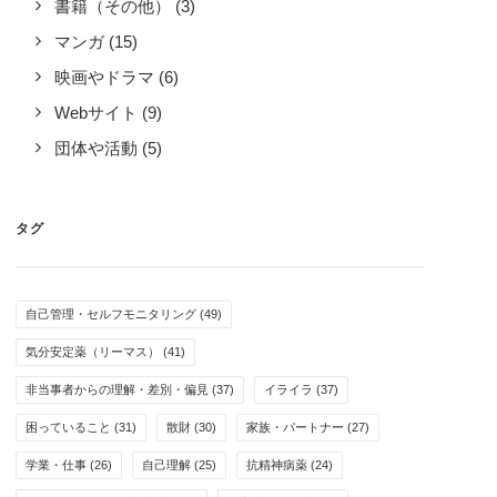
書籍（その他）
(3)
マンガ
(15)
映画やドラマ
(6)
Webサイト
(9)
団体や活動
(5)
タグ
自己管理・セルフモニタリング
(49)
気分安定薬（リーマス）
(41)
非当事者からの理解・差別・偏見
(37)
イライラ
(37)
困っていること
(31)
散財
(30)
家族・パートナー
(27)
学業・仕事
(26)
自己理解
(25)
抗精神病薬
(24)