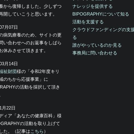
養から復帰しました。少しずつ
ナレッジを提供する
再開していこうと思います。
BIPOGRAPHYについて知る
活動を支援する
年07月07日
クラウドファンディングの支
の病気療養のため、サイトの更
る
問い合わせへのお返事をしばら
誰がやっているのか見る
お休みさせて頂きます。
事務局に問い合わせる
年03月14日
福祉財団
様の「令和2年度キリ
域のちから応援事業」に
OGRAPHYの活動を採択して頂き
。
年1月22日
メディア「あなたの健康百科」様
POGRAPHYの活動を取り上げて
した。（記事は
こちら
）