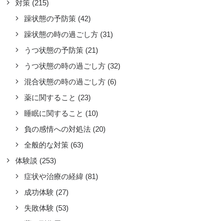
対策
(215)
躁状態の予防策
(42)
躁状態の時の過ごし方
(31)
うつ状態の予防策
(21)
動のルーティーン化を実践
うつ状態の時の過ごし方
(32)
混合状態の時の過ごし方
(6)
全般的な対策
,
対策
薬に関すること
(23)
調や精神状態をとにかく安定させるよ
行動のルーティーン化に努めていま
睡眠に関すること
(10)
。具体的には仕事は決まった時間から
負の感情への対処法
(20)
め、
全般的な対策
(63)
ad more
体験談
(253)
by CH3COOH
症状や治療の経緯
(81)
成功体験
(27)
失敗体験
(53)