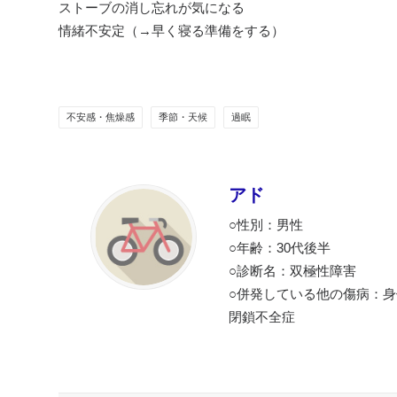
ストーブの消し忘れが気になる
情緒不安定（→早く寝る準備をする）
不安感・焦燥感
季節・天候
過眠
アド
○性別：男性
○年齢：30代後半
○診断名：双極性障害
○併発している他の傷病：
閉鎖不全症