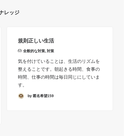
ナレッジ
規則正しい生活
行
全般的な対策
,
対策
気を付けていることは、生活のリズムを
体
整えることです。朝起きる時間、食事の
う
時間、仕事の時間は毎日同じにしていま
す
す。
始
Re
by 匿名希望159