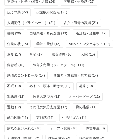
不登校・休学・休職・退職
(24)
不安感・焦燥感
(22)
抗うつ薬
(22)
投薬以外の療法
(21)
人間関係（プライベート）
(21)
多弁・気分の高揚
(21)
睡眠
(20)
自殺未遂・希死念慮
(19)
過活動・過集中
(19)
併発症状
(18)
季節・天候
(18)
SNS・インターネット
(17)
過食
(17)
音楽
(17)
服薬管理
(16)
入院
(15)
倦怠感
(15)
気分安定薬（ラミクタール）
(14)
感情のコントロール
(14)
無気力・無感情・無力感
(14)
不眠
(13)
めまい・頭痛・吐き気
(13)
趣味
(13)
罪悪感
(12)
医者の選び方
(12)
オーバードーズ
(12)
運動
(12)
その他の気分安定薬
(12)
躁の兆候
(11)
就労困難
(11)
万能感
(11)
生活リズム
(11)
病気を受け入れる
(10)
オープン就労
(10)
障害年金
(9)
人間関係（職場）
(9)
感覚の変化
(9)
就労支援施設
(9)